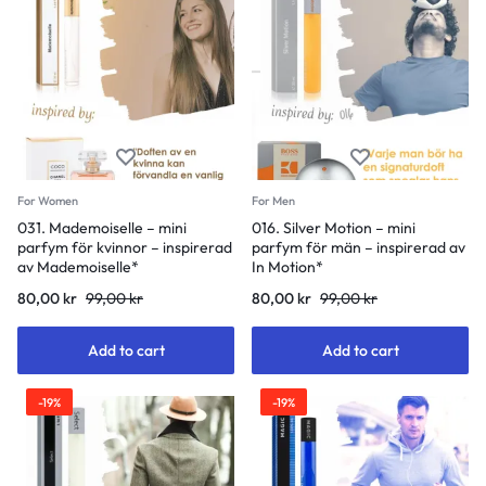
For Women
For Men
031. Mademoiselle – mini
016. Silver Motion – mini
parfym för kvinnor – inspirerad
parfym för män – inspirerad av
av Mademoiselle*
In Motion*
80,00
kr
99,00
kr
80,00
kr
99,00
kr
Add to cart
Add to cart
-19%
-19%