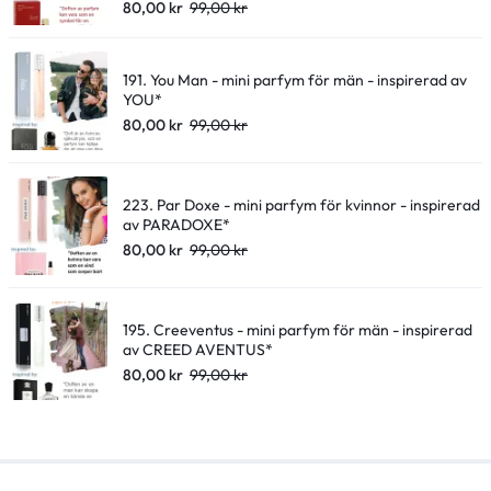
80,00
kr
99,00
kr
191. You Man - mini parfym för män - inspirerad av
YOU*
80,00
kr
99,00
kr
223. Par Doxe - mini parfym för kvinnor - inspirerad
av PARADOXE*
80,00
kr
99,00
kr
195. Creeventus - mini parfym för män - inspirerad
av CREED AVENTUS*
80,00
kr
99,00
kr