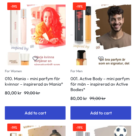
-19%
-19%
For Women
For Men
010. Mania – mini parfym för
001. Active Body – mini parfym
kvinnor – inspirerad av Mania*
för män – inspirerad av Active
Bodies*
80,00
kr
99,00
kr
80,00
kr
99,00
kr
Add to cart
Add to cart
-19%
-19%