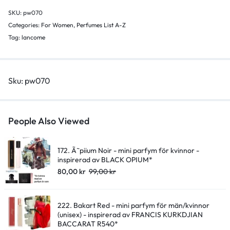
kvinnor
SKU:
pw070
-
Categories:
For Women
,
Perfumes List A-Z
inspirerad
Tag:
lancome
av
HYPNOSE*
quantity
Sku:
pw070
People Also Viewed
172. Ã˜piium Noir - mini parfym för kvinnor -
inspirerad av BLACK OPIUM*
80,00
kr
99,00
kr
222. Bakart Red - mini parfym för män/kvinnor
(unisex) - inspirerad av FRANCIS KURKDJIAN
BACCARAT R540*