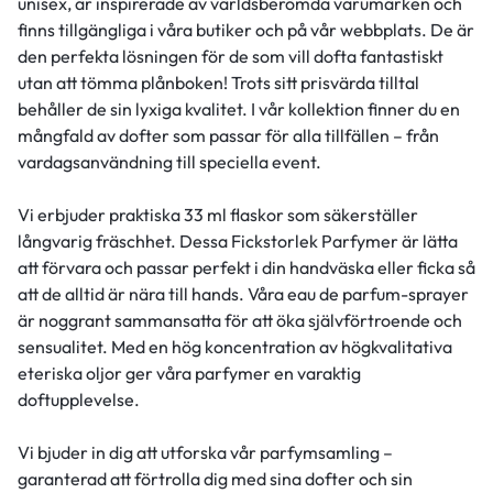
unisex, är inspirerade av världsberömda varumärken och
finns tillgängliga i våra butiker och på vår webbplats. De är
den perfekta lösningen för de som vill dofta fantastiskt
utan att tömma plånboken! Trots sitt prisvärda tilltal
behåller de sin lyxiga kvalitet. I vår kollektion finner du en
mångfald av dofter som passar för alla tillfällen – från
vardagsanvändning till speciella event.
Vi erbjuder praktiska 33 ml flaskor som säkerställer
långvarig fräschhet. Dessa Fickstorlek Parfymer är lätta
att förvara och passar perfekt i din handväska eller ficka så
att de alltid är nära till hands. Våra eau de parfum-sprayer
är noggrant sammansatta för att öka självförtroende och
sensualitet. Med en hög koncentration av högkvalitativa
eteriska oljor ger våra parfymer en varaktig
doftupplevelse.
Vi bjuder in dig att utforska vår parfymsamling –
garanterad att förtrolla dig med sina dofter och sin