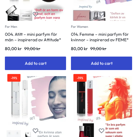
For Men
For Women
004. Atitt – mini parfym för
014. Femme – mini parfym för
män – inspirerad av Attitude*
kvinnor – inspirerad av FEME*
80,00
kr
99,00
kr
80,00
kr
99,00
kr
Add to cart
Add to cart
-19%
-19%