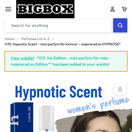
Car
Home
Perfumes List A-Z
070. Hypnotic Scent – mini parfym för kvinnor – inspirerad av HYPNOSE*
Your bag is empty
View wishlist
“013. My Edition - mini parfym för män -
inspirerad av Edition*” has been added to your wishlist
Don't miss out on great deals! Start shopping or
Sign in to view products added.
Shop What's New
Sign in