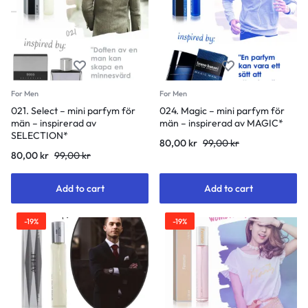
For Men
For Men
021. Select – mini parfym för
024. Magic – mini parfym för
män – inspirerad av
män – inspirerad av MAGIC*
SELECTION*
80,00
kr
99,00
kr
80,00
kr
99,00
kr
Add to cart
Add to cart
-19%
-19%