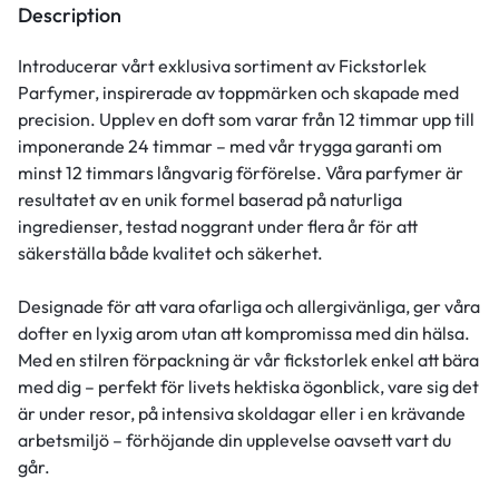
Description
Introducerar vårt exklusiva sortiment av Fickstorlek
Parfymer, inspirerade av toppmärken och skapade med
precision. Upplev en doft som varar från 12 timmar upp till
imponerande 24 timmar – med vår trygga garanti om
minst 12 timmars långvarig förförelse. Våra parfymer är
resultatet av en unik formel baserad på naturliga
ingredienser, testad noggrant under flera år för att
säkerställa både kvalitet och säkerhet.
Designade för att vara ofarliga och allergivänliga, ger våra
dofter en lyxig arom utan att kompromissa med din hälsa.
Med en stilren förpackning är vår fickstorlek enkel att bära
med dig – perfekt för livets hektiska ögonblick, vare sig det
är under resor, på intensiva skoldagar eller i en krävande
arbetsmiljö – förhöjande din upplevelse oavsett vart du
går.