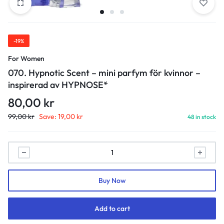
-19%
For Women
070. Hypnotic Scent – mini parfym för kvinnor –
inspirerad av HYPNOSE*
80,00
kr
99,00
kr
Save:
19,00
kr
48 in stock
070.
Hypnotic
Scent
Buy Now
-
mini
parfym
Add to cart
för