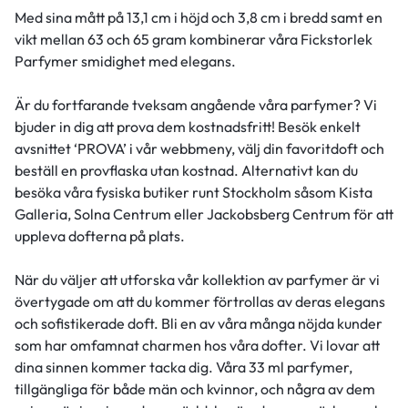
Med sina mått på 13,1 cm i höjd och 3,8 cm i bredd samt en
vikt mellan 63 och 65 gram kombinerar våra Fickstorlek
Parfymer smidighet med elegans.
Är du fortfarande tveksam angående våra parfymer? Vi
bjuder in dig att prova dem kostnadsfritt! Besök enkelt
avsnittet ‘PROVA’ i vår webbmeny, välj din favoritdoft och
beställ en provflaska utan kostnad. Alternativt kan du
besöka våra fysiska butiker runt Stockholm såsom Kista
Galleria, Solna Centrum eller Jackobsberg Centrum för att
uppleva dofterna på plats.
När du väljer att utforska vår kollektion av parfymer är vi
övertygade om att du kommer förtrollas av deras elegans
och sofistikerade doft. Bli en av våra många nöjda kunder
som har omfamnat charmen hos våra dofter. Vi lovar att
dina sinnen kommer tacka dig. Våra 33 ml parfymer,
tillgängliga för både män och kvinnor, och några av dem