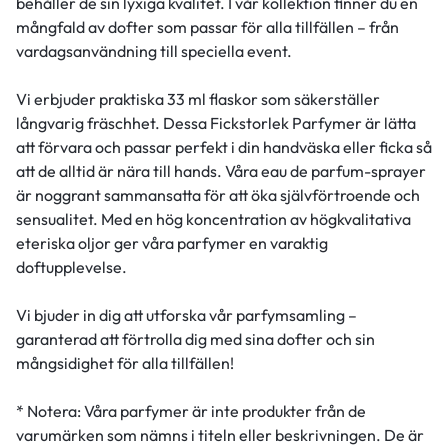
behåller de sin lyxiga kvalitet. I vår kollektion finner du en
mångfald av dofter som passar för alla tillfällen – från
vardagsanvändning till speciella event.
Vi erbjuder praktiska 33 ml flaskor som säkerställer
långvarig fräschhet. Dessa Fickstorlek Parfymer är lätta
att förvara och passar perfekt i din handväska eller ficka så
att de alltid är nära till hands. Våra eau de parfum-sprayer
är noggrant sammansatta för att öka självförtroende och
sensualitet. Med en hög koncentration av högkvalitativa
eteriska oljor ger våra parfymer en varaktig
doftupplevelse.
Vi bjuder in dig att utforska vår parfymsamling –
garanterad att förtrolla dig med sina dofter och sin
mångsidighet för alla tillfällen!
* Notera: Våra parfymer är inte produkter från de
varumärken som nämns i titeln eller beskrivningen. De är