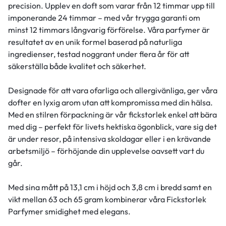
precision. Upplev en doft som varar från 12 timmar upp till
imponerande 24 timmar – med vår trygga garanti om
minst 12 timmars långvarig förförelse. Våra parfymer är
resultatet av en unik formel baserad på naturliga
ingredienser, testad noggrant under flera år för att
säkerställa både kvalitet och säkerhet.
Designade för att vara ofarliga och allergivänliga, ger våra
dofter en lyxig arom utan att kompromissa med din hälsa.
Med en stilren förpackning är vår fickstorlek enkel att bära
med dig – perfekt för livets hektiska ögonblick, vare sig det
är under resor, på intensiva skoldagar eller i en krävande
arbetsmiljö – förhöjande din upplevelse oavsett vart du
går.
Med sina mått på 13,1 cm i höjd och 3,8 cm i bredd samt en
vikt mellan 63 och 65 gram kombinerar våra Fickstorlek
Parfymer smidighet med elegans.