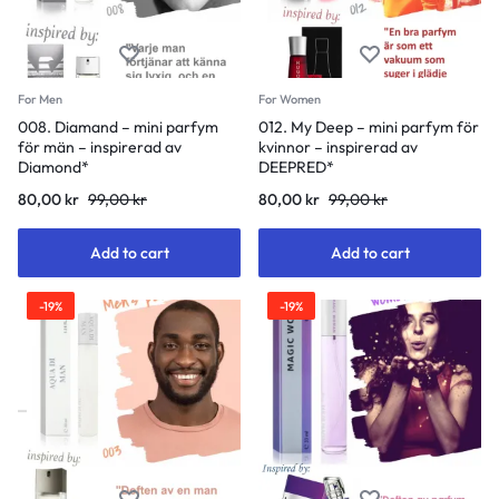
For Men
For Women
008. Diamand – mini parfym
012. My Deep – mini parfym för
för män – inspirerad av
kvinnor – inspirerad av
Diamond*
DEEPRED*
80,00
kr
99,00
kr
80,00
kr
99,00
kr
Add to cart
Add to cart
-19%
-19%