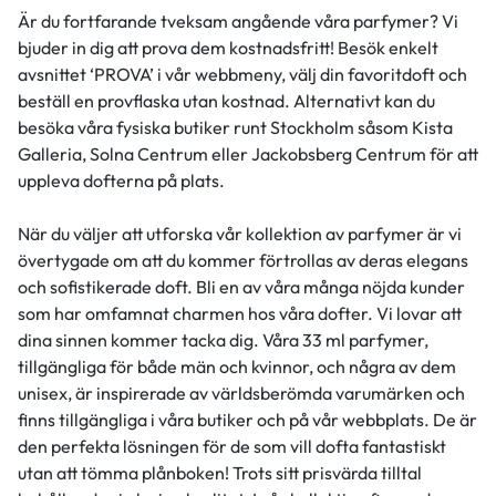
Är du fortfarande tveksam angående våra parfymer? Vi
bjuder in dig att prova dem kostnadsfritt! Besök enkelt
avsnittet ‘PROVA’ i vår webbmeny, välj din favoritdoft och
beställ en provflaska utan kostnad. Alternativt kan du
besöka våra fysiska butiker runt Stockholm såsom Kista
Galleria, Solna Centrum eller Jackobsberg Centrum för att
uppleva dofterna på plats.
När du väljer att utforska vår kollektion av parfymer är vi
övertygade om att du kommer förtrollas av deras elegans
och sofistikerade doft. Bli en av våra många nöjda kunder
som har omfamnat charmen hos våra dofter. Vi lovar att
dina sinnen kommer tacka dig. Våra 33 ml parfymer,
tillgängliga för både män och kvinnor, och några av dem
unisex, är inspirerade av världsberömda varumärken och
finns tillgängliga i våra butiker och på vår webbplats. De är
den perfekta lösningen för de som vill dofta fantastiskt
utan att tömma plånboken! Trots sitt prisvärda tilltal