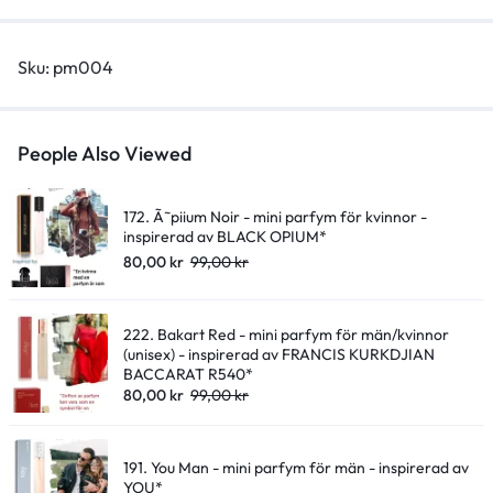
quantity
Sku:
pm004
People Also Viewed
172. Ã˜piium Noir - mini parfym för kvinnor -
inspirerad av BLACK OPIUM*
80,00
kr
99,00
kr
222. Bakart Red - mini parfym för män/kvinnor
(unisex) - inspirerad av FRANCIS KURKDJIAN
BACCARAT R540*
80,00
kr
99,00
kr
191. You Man - mini parfym för män - inspirerad av
YOU*