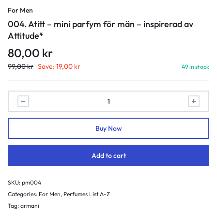
For Men
004. Atitt – mini parfym för män – inspirerad av
Attitude*
80,00
kr
99,00
kr
Save:
19,00
kr
49 in stock
004.
Atitt
-
Buy Now
mini
parfym
för
Add to cart
män
-
SKU:
pm004
inspirerad
Categories:
For Men
,
Perfumes List A-Z
av
Tag:
armani
Attitude*