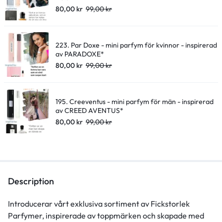
80,00
kr
99,00
kr
223. Par Doxe - mini parfym för kvinnor - inspirerad
av PARADOXE*
80,00
kr
99,00
kr
195. Creeventus - mini parfym för män - inspirerad
av CREED AVENTUS*
80,00
kr
99,00
kr
Description
Introducerar vårt exklusiva sortiment av Fickstorlek
Parfymer, inspirerade av toppmärken och skapade med