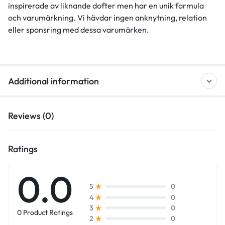
inspirerade av liknande dofter men har en unik formula
och varumärkning. Vi hävdar ingen anknytning, relation
eller sponsring med dessa varumärken.
Additional information
Reviews (0)
Ratings
0.0
0
5
0
4
0
3
0 Product Ratings
0
2