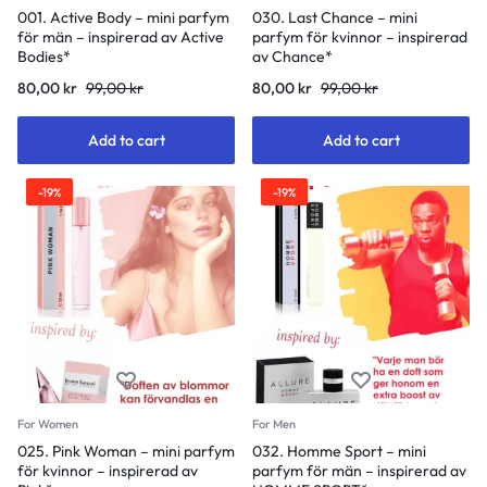
001. Active Body – mini parfym
030. Last Chance – mini
för män – inspirerad av Active
parfym för kvinnor – inspirerad
Bodies*
av Chance*
80,00
kr
99,00
kr
80,00
kr
99,00
kr
Add to cart
Add to cart
-19%
-19%
For Women
For Men
025. Pink Woman – mini parfym
032. Homme Sport – mini
för kvinnor – inspirerad av
parfym för män – inspirerad av