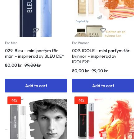
For Men
For Women
029. Bleu – mini parfym för
009. IDOLE – mini parfym för
män – inspirerad av BLEU DE*
kvinnor – inspirerad av
IDOLE’d*
80,00
kr
99,00
kr
80,00
kr
99,00
kr
Add to cart
Add to cart
-19%
-19%