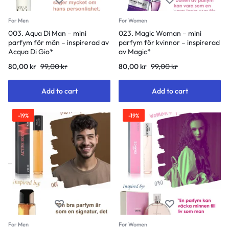
For Men
For Women
003. Aqua Di Man – mini
023. Magic Woman – mini
parfym för män – inspirerad av
parfym för kvinnor – inspirerad
Acqua Di Gio*
av Magic*
80,00
kr
99,00
kr
80,00
kr
99,00
kr
Add to cart
Add to cart
-19%
-19%
For Men
For Women