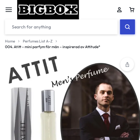
Car
Home
Perfumes List A-Z
004. Atitt – mini parfym för män – inspirerad av Attitude*
Your bag is empty
Don't miss out on great deals! Start shopping or
Sign in to view products added.
Shop What's New
Sign in