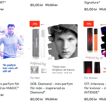
RT*
Signature*
80,00
kr
99,00
kr
0
kr
80,00
kr
99,
-19%
-19%
For Men
For Women
ni parfym för
008. Diamand – mini parfym
017. Intensive
ad av MAGIC*
för män – inspirerad av
för kvinnor – 
Diamond*
INTENSE*
0
kr
80,00
kr
99,00
kr
80,00
kr
99,