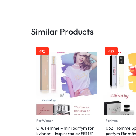
Similar Products
-19%
-19%
For Women
For Men
014. Femme – mini parfym för
032. Homme Spo
kvinnor – inspirerad av FEME*
parfym för män 