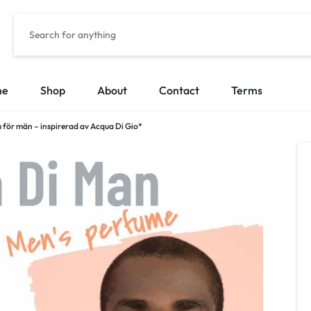
me
Shop
About
Contact
Terms
 för män – inspirerad av Acqua Di Gio*