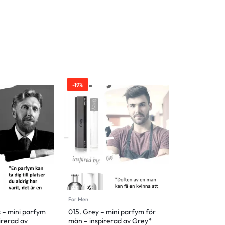
-19%
For Men
s – mini parfym
015. Grey – mini parfym för
irerad av
män – inspirerad av Grey*