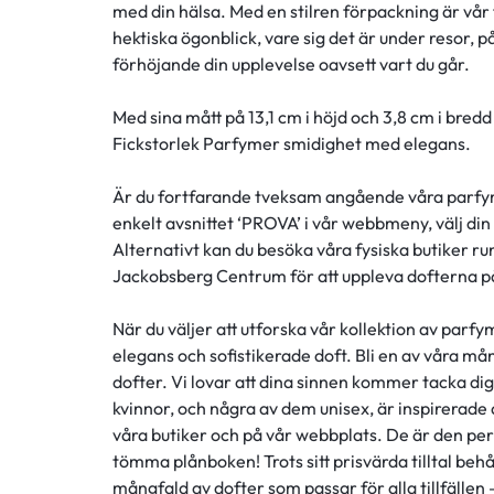
med din hälsa. Med en stilren förpackning är vår f
hektiska ögonblick, vare sig det är under resor, p
förhöjande din upplevelse oavsett vart du går.
Med sina mått på 13,1 cm i höjd och 3,8 cm i bre
Fickstorlek Parfymer smidighet med elegans.
Är du fortfarande tveksam angående våra parfyme
enkelt avsnittet ‘PROVA’ i vår webbmeny, välj din
Alternativt kan du besöka våra fysiska butiker r
Jackobsberg Centrum för att uppleva dofterna på
När du väljer att utforska vår kollektion av parf
elegans och sofistikerade doft. Bli en av våra
dofter. Vi lovar att dina sinnen kommer tacka di
kvinnor, och några av dem unisex, är inspirerade
våra butiker och på vår webbplats. De är den perf
tömma plånboken! Trots sitt prisvärda tilltal behåll
mångfald av dofter som passar för alla tillfällen 