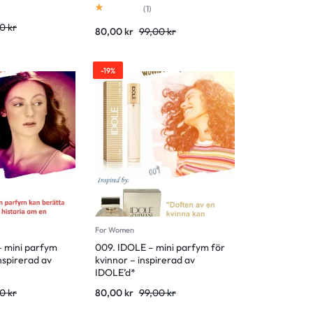
Rated
1.00
out of 5
(
1
)
00
kr
80,00
kr
99,00
kr
-19%
For Women
 – mini parfym
009. IDOLE – mini parfym för
inspirerad av
kvinnor – inspirerad av
IDOLE’d*
00
kr
80,00
kr
99,00
kr