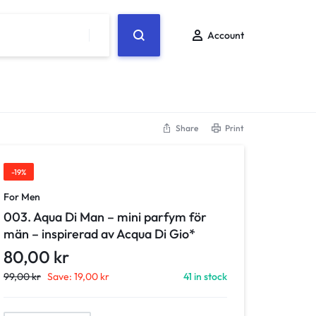
Account
Share
Print
-19%
For Men
003. Aqua Di Man – mini parfym för
män – inspirerad av Acqua Di Gio*
80,00
kr
99,00
kr
Save:
19,00
kr
41 in stock