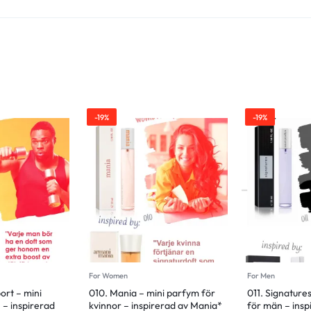
-19%
-19%
For Women
For Men
rt – mini
010. Mania – mini parfym för
011. Signature
– inspirerad
kvinnor – inspirerad av Mania*
för män – insp