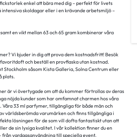
ickstorlek enkel att bära med dig – perfekt för livets
å intensiva skoldagar eller i en krävande arbetsmiljö –
dd samt en vikt mellan 63 och 65 gram kombinerar våra
r? Vi bjuder in dig att prova dem kostnadsfritt! Besök
 favoritdoft och beställ en provflaska utan kostnad.
unt Stockholm såsom Kista Galleria, Solna Centrum eller
 plats.
ymer är vi övertygade om att du kommer förtrollas av deras
 många nöjda kunder som har omfamnat charmen hos våra
g. Våra 33 ml parfymer, tillgängliga för både män och
 av världsberömda varumärken och finns tillgängliga i
ekta lösningen för de som vill dofta fantastiskt utan att
er de sin lyxiga kvalitet. I vår kollektion finner du en
– från vardagsanvändning till speciella event.