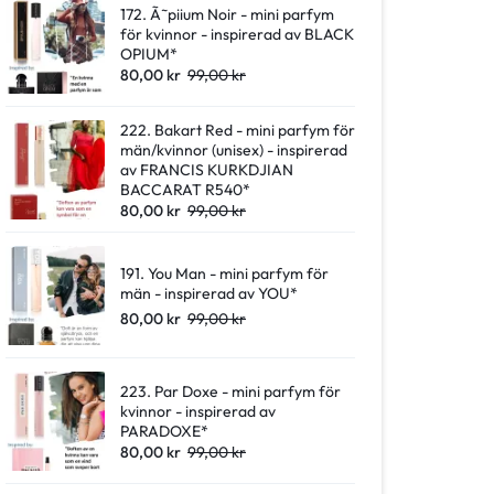
172. Ã˜piium Noir - mini parfym
för kvinnor - inspirerad av BLACK
OPIUM*
80,00
kr
99,00
kr
222. Bakart Red - mini parfym för
män/kvinnor (unisex) - inspirerad
av FRANCIS KURKDJIAN
BACCARAT R540*
80,00
kr
99,00
kr
191. You Man - mini parfym för
män - inspirerad av YOU*
80,00
kr
99,00
kr
223. Par Doxe - mini parfym för
kvinnor - inspirerad av
PARADOXE*
80,00
kr
99,00
kr