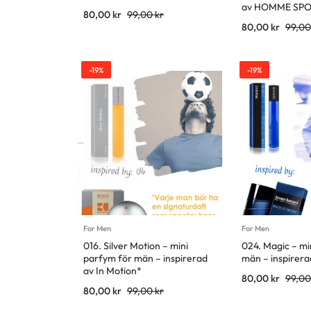
av HOMME SPO
80,00
kr
99,00
kr
80,00
kr
99,0
-19%
-19%
For Men
For Men
016. Silver Motion – mini
024. Magic – mi
parfym för män – inspirerad
män – inspirer
av In Motion*
80,00
kr
99,0
80,00
kr
99,00
kr