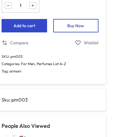
003.
Aqua
Di
Man
Add to cart
Buy Now
-
mini
Compare
Wishlist
parfym
för
SKU:
pm003
män
Categories:
For Men
,
Perfumes List A-Z
-
Tag:
armani
inspirerad
av
Acqua
Di
Sku:
pm003
Gio*
quantity
People Also Viewed