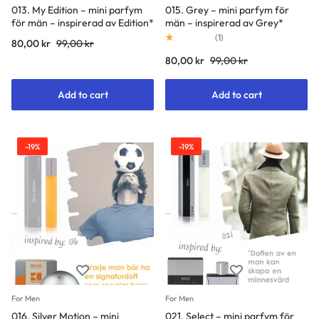
013. My Edition – mini parfym
015. Grey – mini parfym för
för män – inspirerad av Edition*
män – inspirerad av Grey*
Rated
1.00
(
1
)
Original
Current
80,00
kr
99,00
kr
out of 5
price
price
Original
Current
80,00
kr
99,00
kr
was:
is:
price
price
99,00 kr.
80,00 kr.
was:
is:
Add to cart
Add to cart
99,00 kr.
80,00 kr.
-19%
-19%
For Men
For Men
016. Silver Motion – mini
021. Select – mini parfym för