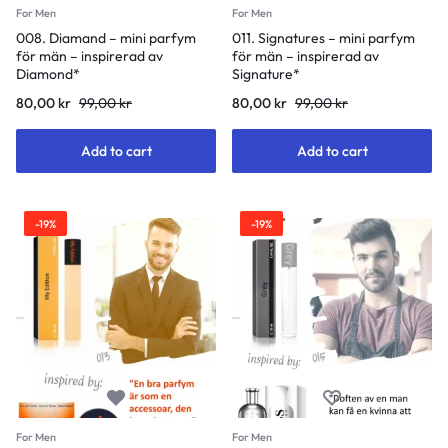
For Men
For Men
008. Diamand – mini parfym
011. Signatures – mini parfym
för män – inspirerad av
för män – inspirerad av
Diamond*
Signature*
Original
Current
Original
Current
80,00
kr
99,00
kr
80,00
kr
99,00
kr
price
price
price
price
was:
is:
was:
is:
Add to cart
Add to cart
99,00 kr.
80,00 kr.
99,00 kr.
80,00 kr.
-19%
-19%
For Men
For Men