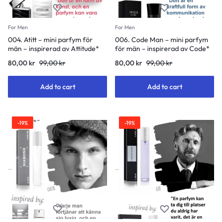
For Men
For Men
004. Atitt – mini parfym för
006. Code Man – mini parfym
män – inspirerad av Attitude*
för män – inspirerad av Code*
Original
Current
Original
Current
80,00
kr
99,00
kr
80,00
kr
99,00
kr
price
price
price
price
was:
is:
was:
is:
Add to cart
Add to cart
99,00 kr.
80,00 kr.
99,00 kr.
80,00 kr.
-19%
-19%