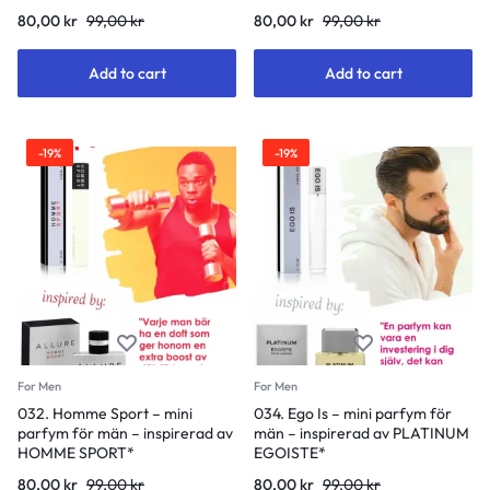
Original
Current
Original
Current
80,00
kr
99,00
kr
80,00
kr
99,00
kr
price
price
price
price
was:
is:
was:
is:
Add to cart
Add to cart
99,00 kr.
80,00 kr.
99,00 kr.
80,00 kr.
-19%
-19%
For Men
For Men
032. Homme Sport – mini
034. Ego Is – mini parfym för
parfym för män – inspirerad av
män – inspirerad av PLATINUM
HOMME SPORT*
EGOISTE*
Original
Current
Original
Current
80,00
kr
99,00
kr
80,00
kr
99,00
kr