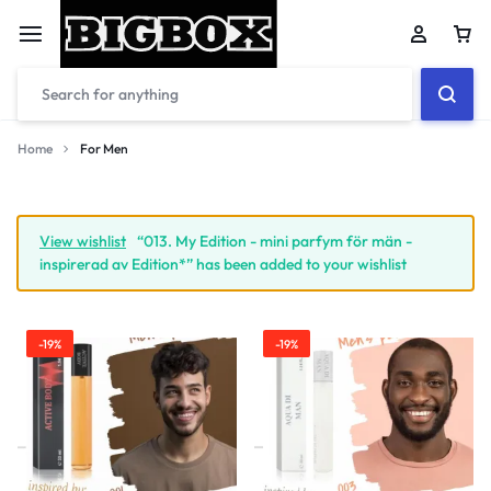
Car
Home
For Men
For
Your bag is empty
Men
View wishlist
“013. My Edition - mini parfym för män -
inspirerad av Edition*” has been added to your wishlist
Don't miss out on great deals! Start shopping or
Sign in to view products added.
-19%
-19%
Shop What's New
Sign in