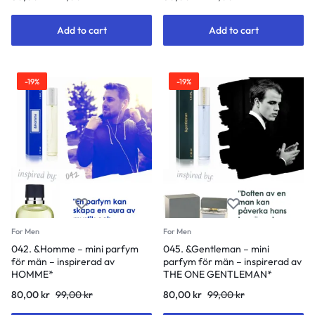
price
price
price
price
was:
is:
was:
is:
Add to cart
Add to cart
99,00 kr.
80,00 kr.
99,00 kr.
80,00 kr.
-19%
-19%
For Men
For Men
042. &Homme – mini parfym
045. &Gentleman – mini
för män – inspirerad av
parfym för män – inspirerad av
HOMME*
THE ONE GENTLEMAN*
Original
Current
Original
Current
80,00
kr
99,00
kr
80,00
kr
99,00
kr
price
price
price
price