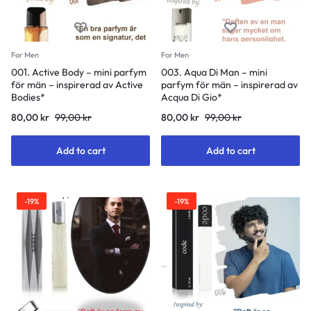
For Men
For Men
001. Active Body – mini parfym
003. Aqua Di Man – mini
för män – inspirerad av Active
parfym för män – inspirerad av
Bodies*
Acqua Di Gio*
Original
Current
Original
Current
80,00
kr
99,00
kr
80,00
kr
99,00
kr
price
price
price
price
was:
is:
was:
is:
Add to cart
Add to cart
99,00 kr.
80,00 kr.
99,00 kr.
80,00 kr.
-19%
-19%