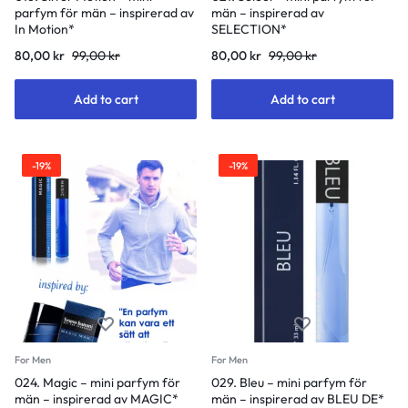
parfym för män – inspirerad av
män – inspirerad av
In Motion*
SELECTION*
Original
Current
Original
Current
80,00
kr
99,00
kr
80,00
kr
99,00
kr
price
price
price
price
was:
is:
was:
is:
Add to cart
Add to cart
99,00 kr.
80,00 kr.
99,00 kr.
80,00 kr.
-19%
-19%
For Men
For Men
024. Magic – mini parfym för
029. Bleu – mini parfym för
män – inspirerad av MAGIC*
män – inspirerad av BLEU DE*