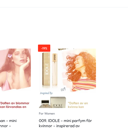
-19%
For Women
an – mini
009. IDOLE – mini parfym för
nnor –
kvinnor – inspirerad av