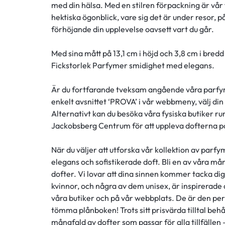
med din hälsa. Med en stilren förpackning är vår f
hektiska ögonblick, vare sig det är under resor, p
förhöjande din upplevelse oavsett vart du går.
Med sina mått på 13,1 cm i höjd och 3,8 cm i bre
Fickstorlek Parfymer smidighet med elegans.
Är du fortfarande tveksam angående våra parfyme
enkelt avsnittet ‘PROVA’ i vår webbmeny, välj din
Alternativt kan du besöka våra fysiska butiker r
Jackobsberg Centrum för att uppleva dofterna på
När du väljer att utforska vår kollektion av parf
elegans och sofistikerade doft. Bli en av våra
dofter. Vi lovar att dina sinnen kommer tacka di
kvinnor, och några av dem unisex, är inspirerade
våra butiker och på vår webbplats. De är den perf
tömma plånboken! Trots sitt prisvärda tilltal behåll
mångfald av dofter som passar för alla tillfällen 