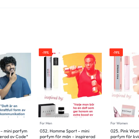
-19%
-19%
For Men
For Women
– mini parfym
032. Homme Sport – mini
025. Pink Wom
rerad av Code*
parfym för män – inspirerad
parfym för kvi