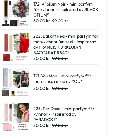
172. Ã˜piium Noir - mini parfym
för kvinnor - inspirerad av BLACK
OPIUM*
80,00
kr
99,00
kr
222. Bakart Red - mini parfym för
män/kvinnor (unisex) - inspirerad
av FRANCIS KURKDJIAN
BACCARAT R540*
80,00
kr
99,00
kr
191. You Man - mini parfym för
män - inspirerad av YOU*
80,00
kr
99,00
kr
223. Par Doxe - mini parfym för
kvinnor - inspirerad av
PARADOXE*
80,00
kr
99,00
kr