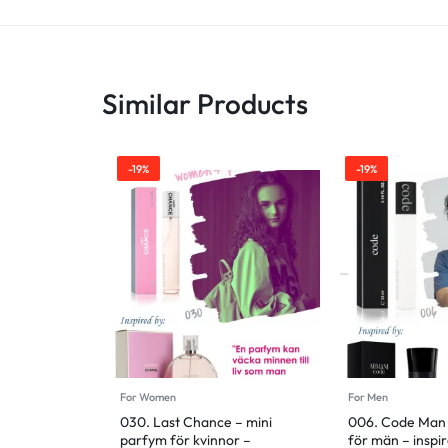
Similar Products
-19%
-19%
For Women
For Men
030. Last Chance – mini
006. Code Man 
parfym för kvinnor –
för män – inspi