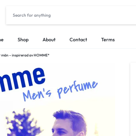
me
Shop
About
Contact
Terms
r män – inspirerad av HOMME*