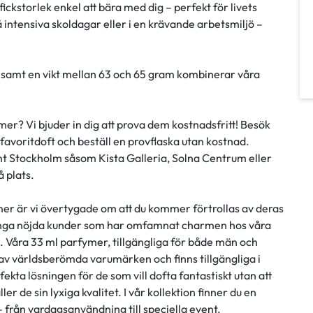
ickstorlek enkel att bära med dig – perfekt för livets
å intensiva skoldagar eller i en krävande arbetsmiljö –
dd samt en vikt mellan 63 och 65 gram kombinerar våra
r? Vi bjuder in dig att prova dem kostnadsfritt! Besök
 favoritdoft och beställ en provflaska utan kostnad.
unt Stockholm såsom Kista Galleria, Solna Centrum eller
 plats.
ymer är vi övertygade om att du kommer förtrollas av deras
 många nöjda kunder som har omfamnat charmen hos våra
g. Våra 33 ml parfymer, tillgängliga för både män och
 av världsberömda varumärken och finns tillgängliga i
ekta lösningen för de som vill dofta fantastiskt utan att
er de sin lyxiga kvalitet. I vår kollektion finner du en
– från vardagsanvändning till speciella event.