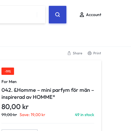
Account
Share
Print
-19%
For Men
042. &Homme – mini parfym för män –
inspirerad av HOMME*
80,00
kr
99,00
kr
Save:
19,00
kr
49 in stock