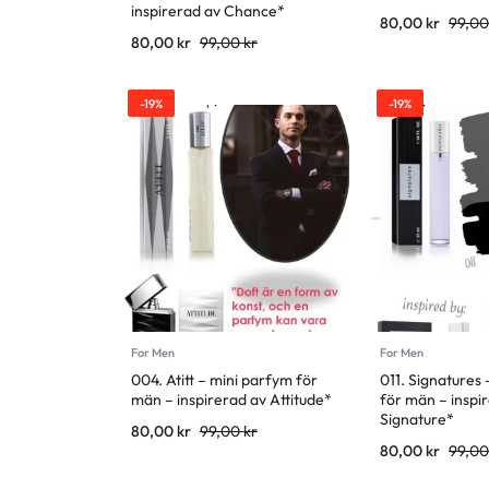
inspirerad av Chance*
80,00
kr
99,0
80,00
kr
99,00
kr
-19%
-19%
For Men
For Men
004. Atitt – mini parfym för
011. Signatures
män – inspirerad av Attitude*
för män – inspi
Signature*
80,00
kr
99,00
kr
80,00
kr
99,0