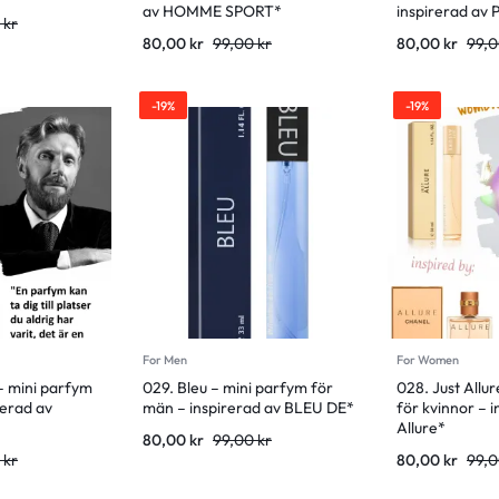
av HOMME SPORT*
inspirerad av 
0
kr
80,00
kr
99,00
kr
80,00
kr
99,
-19%
-19%
For Men
For Women
 – mini parfym
029. Bleu – mini parfym för
028. Just Allu
rerad av
män – inspirerad av BLEU DE*
för kvinnor – 
Allure*
80,00
kr
99,00
kr
0
kr
80,00
kr
99,