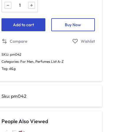
042.
&Homme
-
mini
Add to cart
Buy Now
parfym
för
Compare
Wishlist
män
-
SKU:
pm042
inspirerad
Categories:
For Men
,
Perfumes List A-Z
av
Tag:
d&g
HOMME*
quantity
Sku:
pm042
People Also Viewed