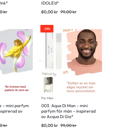
Pink*
IDOLE’d*
00
kr
80,00
kr
99,00
kr
-19%
For Men
re – mini parfym
003. Aqua Di Man – mini
inspirerad av
parfym för män – inspirerad
av Acqua Di Gio*
00
kr
80,00
kr
99,00
kr