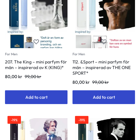
For Men
For Men
207. The King – mini parfym för
112. &Sport – mini parfym för
män – inspirerad av K (KING)*
män – inspirerad av THE ONE
SPORT*
Original
Current
80,00
kr
99,00
kr
Original
Current
80,00
kr
99,00
kr
price
price
price
price
was:
is:
was:
is:
99,00 kr.
80,00 kr.
Add to cart
Add to cart
99,00 kr.
80,00 kr.
-19%
-19%