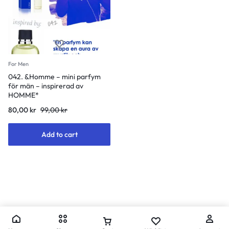
For Men
042. &Homme – mini parfym
för män – inspirerad av
HOMME*
Original
Current
80,00
kr
99,00
kr
price
price
was:
is:
Add to cart
99,00 kr.
80,00 kr.