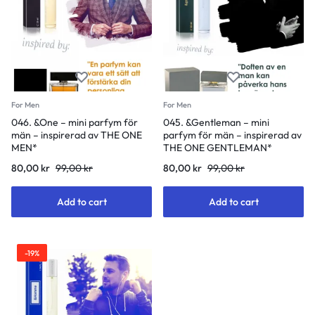
For Men
For Men
046. &One – mini parfym för
045. &Gentleman – mini
män – inspirerad av THE ONE
parfym för män – inspirerad av
MEN*
THE ONE GENTLEMAN*
Original
Current
Original
Current
80,00
kr
99,00
kr
80,00
kr
99,00
kr
price
price
price
price
was:
is:
was:
is:
Add to cart
Add to cart
99,00 kr.
80,00 kr.
99,00 kr.
80,00 kr.
-19%