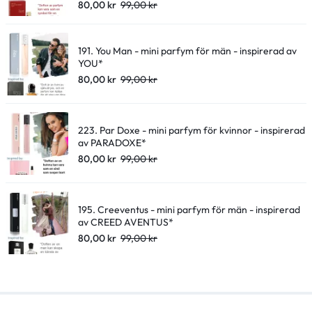
80,00
kr
99,00
kr
191. You Man - mini parfym för män - inspirerad av
YOU*
80,00
kr
99,00
kr
223. Par Doxe - mini parfym för kvinnor - inspirerad
av PARADOXE*
80,00
kr
99,00
kr
195. Creeventus - mini parfym för män - inspirerad
av CREED AVENTUS*
80,00
kr
99,00
kr