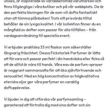
unisex, är inspirerade av världsberömda varumärken och
finns tillgängliga i våra butiker och på vår webbplats. De är
den perfekta lösningen för de som vill dofta fantastiskt
utan att tömma plånboken! Trots sitt prisvärda tilltal
behåller de sin lyxiga kvalitet. I vår kollektion finner du en
mångfald av dofter som passar för alla tillfällen – från
vardagsanvändning till speciella event.
Vi erbjuder praktiska 33 ml flaskor som säkerställer
långvarig fräschhet. Dessa Fickstorlek Parfymer är lätta
att förvara och passar perfekt i din handväska eller ficka så
att de alltid är nära till hands. Våra eau de parfum-sprayer
är noggrant sammansatta för att öka självförtroende och
sensualitet. Med en hög koncentration av högkvalitativa
eteriska oljor ger våra parfymer en varaktig
doftupplevelse.
Vi bjuder in dig att utforska vår parfymsamling –
garanterad att förtrolla dig med sina dofter och sin