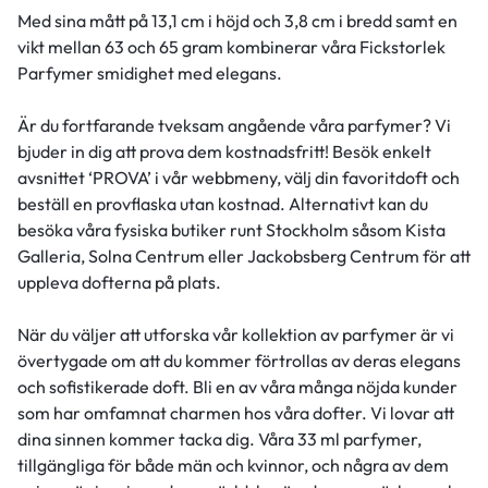
Med sina mått på 13,1 cm i höjd och 3,8 cm i bredd samt en
vikt mellan 63 och 65 gram kombinerar våra Fickstorlek
Parfymer smidighet med elegans.
Är du fortfarande tveksam angående våra parfymer? Vi
bjuder in dig att prova dem kostnadsfritt! Besök enkelt
avsnittet ‘PROVA’ i vår webbmeny, välj din favoritdoft och
beställ en provflaska utan kostnad. Alternativt kan du
besöka våra fysiska butiker runt Stockholm såsom Kista
Galleria, Solna Centrum eller Jackobsberg Centrum för att
uppleva dofterna på plats.
När du väljer att utforska vår kollektion av parfymer är vi
övertygade om att du kommer förtrollas av deras elegans
och sofistikerade doft. Bli en av våra många nöjda kunder
som har omfamnat charmen hos våra dofter. Vi lovar att
dina sinnen kommer tacka dig. Våra 33 ml parfymer,
tillgängliga för både män och kvinnor, och några av dem