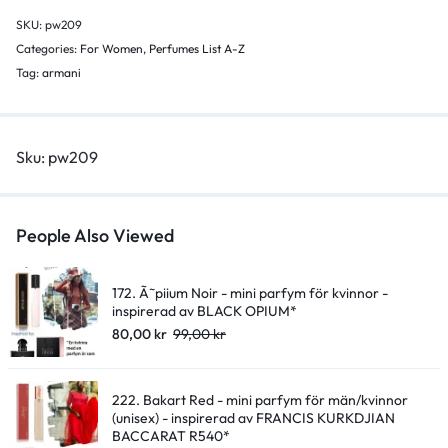
kvinnor
SKU:
pw209
-
Categories:
For Women
,
Perfumes List A-Z
inspirerad
Tag:
armani
av
MY
WAY*
Sku:
pw209
quantity
People Also Viewed
172. Ã˜piium Noir - mini parfym för kvinnor -
inspirerad av BLACK OPIUM*
80,00
kr
99,00
kr
222. Bakart Red - mini parfym för män/kvinnor
(unisex) - inspirerad av FRANCIS KURKDJIAN
BACCARAT R540*