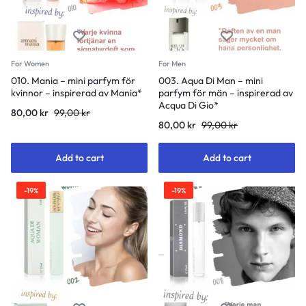
For Women
For Men
010. Mania – mini parfym för
003. Aqua Di Man – mini
kvinnor – inspirerad av Mania*
parfym för män – inspirerad av
Acqua Di Gio*
80,00
kr
99,00
kr
80,00
kr
99,00
kr
Add to cart
Add to cart
-19%
-19%