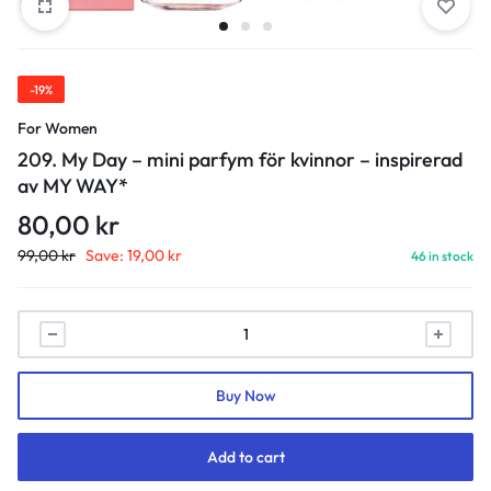
-19%
For Women
209. My Day – mini parfym för kvinnor – inspirerad
av MY WAY*
80,00
kr
99,00
kr
Save:
19,00
kr
46 in stock
209.
My
Day
Buy Now
-
mini
parfym
Add to cart
för