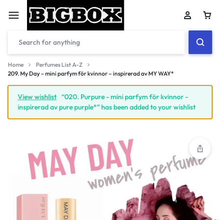
Car
Home
Perfumes List A-Z
209. My Day – mini parfym för kvinnor – inspirerad av MY WAY*
Your bag is empty
View wishlist
“020. Purpure - mini parfym för kvinnor -
inspirerad av pure purple*” has been added to your wishlist
Don't miss out on great deals! Start shopping or
Sign in to view products added.
Shop What's New
Sign in