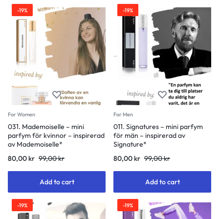
-19%
-19%
For Women
For Men
031. Mademoiselle – mini
011. Signatures – mini parfym
parfym för kvinnor – inspirerad
för män – inspirerad av
av Mademoiselle*
Signature*
80,00
kr
99,00
kr
80,00
kr
99,00
kr
Add to cart
Add to cart
-19%
-19%