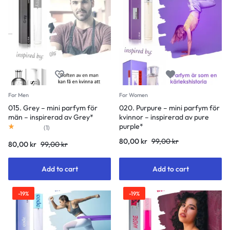
For Men
For Women
015. Grey – mini parfym för
020. Purpure – mini parfym för
män – inspirerad av Grey*
kvinnor – inspirerad av pure
Rated
1.00
out of 5
purple*
(
1
)
80,00
kr
99,00
kr
80,00
kr
99,00
kr
Add to cart
Add to cart
-19%
-19%