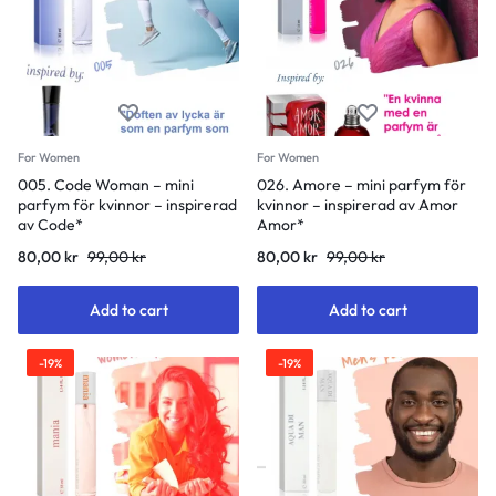
For Women
For Women
005. Code Woman – mini
026. Amore – mini parfym för
parfym för kvinnor – inspirerad
kvinnor – inspirerad av Amor
av Code*
Amor*
80,00
kr
99,00
kr
80,00
kr
99,00
kr
Add to cart
Add to cart
-19%
-19%