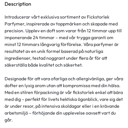
Description
Introducerar vårt exklusiva sortiment av Fickstorlek
Parfymer, inspirerade av toppmärken och skapade med
precision. Upplev en doft som varar från 12 timmar upp till
imponerande 24 timmar – med vår trygga garanti om
minst 12 timmars långvarig förförelse. Våra parfymer är
resultatet av en unik formel baserad på naturliga
ingredienser, testad noggrant under flera år för att
säkerställa både kvalitet och säkerhet.
Designade för att vara ofarliga och allergivänliga, ger våra
dofter en lyxig arom utan att kompromissa med din hälsa.
Med en stilren förpackning är vår fickstorlek enkel att bära
med dig – perfekt för livets hektiska ögonblick, vare sig det
är under resor, på intensiva skoldagar eller i en krävande
arbetsmiljö – förhöjande din upplevelse oavsett vart du
går.