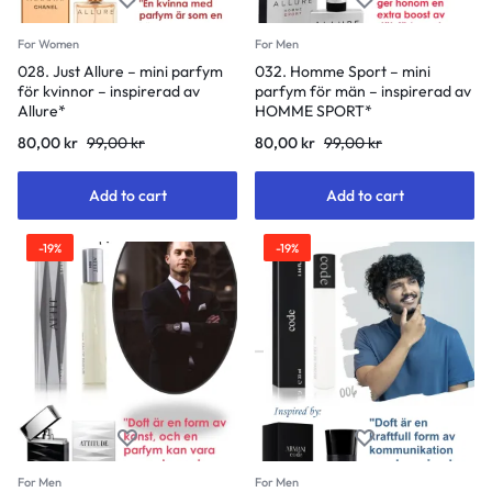
For Women
For Men
028. Just Allure – mini parfym
032. Homme Sport – mini
för kvinnor – inspirerad av
parfym för män – inspirerad av
Allure*
HOMME SPORT*
80,00
kr
99,00
kr
80,00
kr
99,00
kr
Add to cart
Add to cart
-19%
-19%
For Men
For Men