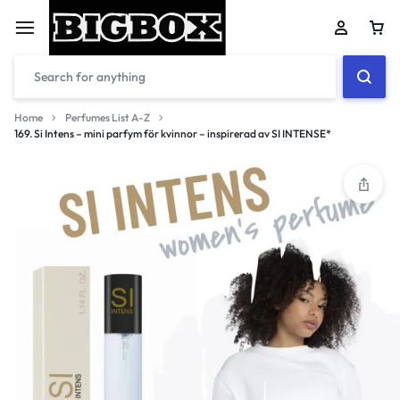
Car
Home
Perfumes List A-Z
169. Si Intens – mini parfym för kvinnor – inspirerad av SI INTENSE*
Your bag is empty
Don't miss out on great deals! Start shopping or
Sign in to view products added.
Shop What's New
Sign in