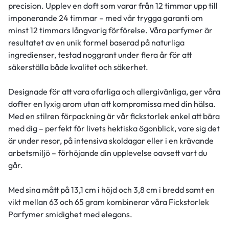
precision. Upplev en doft som varar från 12 timmar upp till
imponerande 24 timmar – med vår trygga garanti om
minst 12 timmars långvarig förförelse. Våra parfymer är
resultatet av en unik formel baserad på naturliga
ingredienser, testad noggrant under flera år för att
säkerställa både kvalitet och säkerhet.
Designade för att vara ofarliga och allergivänliga, ger våra
dofter en lyxig arom utan att kompromissa med din hälsa.
Med en stilren förpackning är vår fickstorlek enkel att bära
med dig – perfekt för livets hektiska ögonblick, vare sig det
är under resor, på intensiva skoldagar eller i en krävande
arbetsmiljö – förhöjande din upplevelse oavsett vart du
går.
Med sina mått på 13,1 cm i höjd och 3,8 cm i bredd samt en
vikt mellan 63 och 65 gram kombinerar våra Fickstorlek
Parfymer smidighet med elegans.