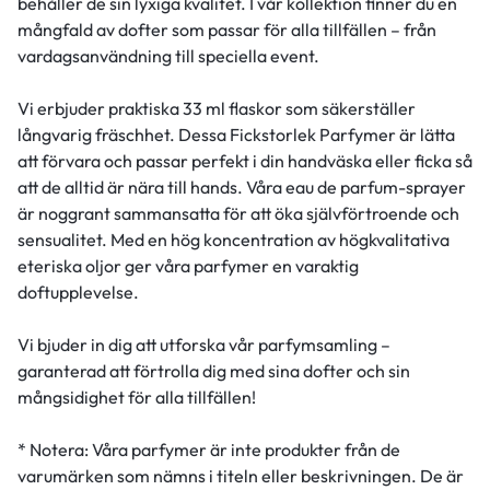
behåller de sin lyxiga kvalitet. I vår kollektion finner du en
mångfald av dofter som passar för alla tillfällen – från
vardagsanvändning till speciella event.
Vi erbjuder praktiska 33 ml flaskor som säkerställer
långvarig fräschhet. Dessa Fickstorlek Parfymer är lätta
att förvara och passar perfekt i din handväska eller ficka så
att de alltid är nära till hands. Våra eau de parfum-sprayer
är noggrant sammansatta för att öka självförtroende och
sensualitet. Med en hög koncentration av högkvalitativa
eteriska oljor ger våra parfymer en varaktig
doftupplevelse.
Vi bjuder in dig att utforska vår parfymsamling –
garanterad att förtrolla dig med sina dofter och sin
mångsidighet för alla tillfällen!
* Notera: Våra parfymer är inte produkter från de
varumärken som nämns i titeln eller beskrivningen. De är