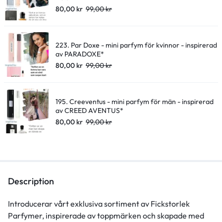
80,00
kr
99,00
kr
223. Par Doxe - mini parfym för kvinnor - inspirerad
av PARADOXE*
80,00
kr
99,00
kr
195. Creeventus - mini parfym för män - inspirerad
av CREED AVENTUS*
80,00
kr
99,00
kr
Description
Introducerar vårt exklusiva sortiment av Fickstorlek
Parfymer, inspirerade av toppmärken och skapade med