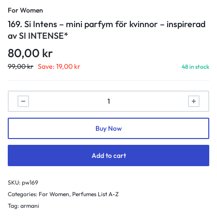
For Women
169. Si Intens – mini parfym för kvinnor – inspirerad
av SI INTENSE*
80,00
kr
99,00
kr
Save:
19,00
kr
48 in stock
169.
Si
Intens
Buy Now
-
mini
parfym
Add to cart
för
kvinnor
SKU:
pw169
-
Categories:
For Women
,
Perfumes List A-Z
inspirerad
Tag:
armani
av