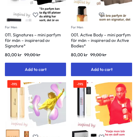
For Men
For Men
011. Signatures – mini parfym
001. Active Body – mini parfym
för män – inspirerad av
för män – inspirerad av Active
Signature*
Bodies*
80,00
kr
99,00
kr
80,00
kr
99,00
kr
Add to cart
Add to cart
-19%
-19%