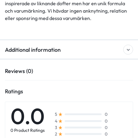
inspirerade av liknande dofter men har en unik formula
och varumärkning. Vi hävdar ingen anknytning, relation
eller sponsring med dessa varumärken.
Additional information
Reviews (0)
Ratings
0.0
0
5
0
4
0
3
0 Product Ratings
0
2