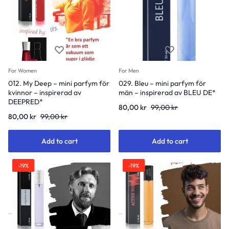
For Women
For Men
012. My Deep – mini parfym för
029. Bleu – mini parfym för
kvinnor – inspirerad av
män – inspirerad av BLEU DE*
DEEPRED*
80,00
kr
99,00
kr
80,00
kr
99,00
kr
Add to cart
Add to cart
-19%
-19%