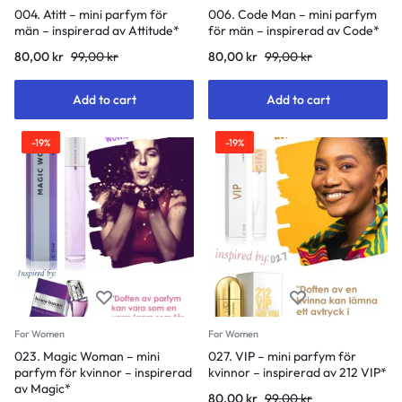
004. Atitt – mini parfym för
006. Code Man – mini parfym
män – inspirerad av Attitude*
för män – inspirerad av Code*
80,00
kr
99,00
kr
80,00
kr
99,00
kr
Add to cart
Add to cart
-19%
-19%
For Women
For Women
023. Magic Woman – mini
027. VIP – mini parfym för
parfym för kvinnor – inspirerad
kvinnor – inspirerad av 212 VIP*
av Magic*
80,00
kr
99,00
kr