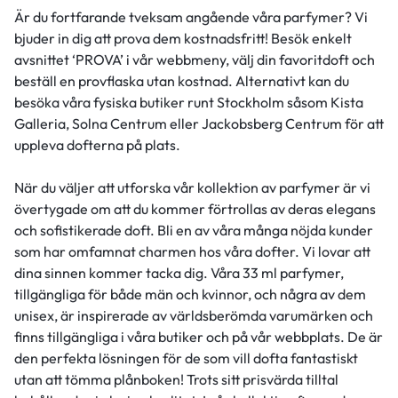
Är du fortfarande tveksam angående våra parfymer? Vi
bjuder in dig att prova dem kostnadsfritt! Besök enkelt
avsnittet ‘PROVA’ i vår webbmeny, välj din favoritdoft och
beställ en provflaska utan kostnad. Alternativt kan du
besöka våra fysiska butiker runt Stockholm såsom Kista
Galleria, Solna Centrum eller Jackobsberg Centrum för att
uppleva dofterna på plats.
När du väljer att utforska vår kollektion av parfymer är vi
övertygade om att du kommer förtrollas av deras elegans
och sofistikerade doft. Bli en av våra många nöjda kunder
som har omfamnat charmen hos våra dofter. Vi lovar att
dina sinnen kommer tacka dig. Våra 33 ml parfymer,
tillgängliga för både män och kvinnor, och några av dem
unisex, är inspirerade av världsberömda varumärken och
finns tillgängliga i våra butiker och på vår webbplats. De är
den perfekta lösningen för de som vill dofta fantastiskt
utan att tömma plånboken! Trots sitt prisvärda tilltal