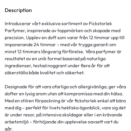
Description
Introducerar vårt exklusiva sortiment av Fickstorlek
Parfymer, inspirerade av toppmärken och skapade med
precision. Upplev en doft som varar från 12 timmar upp till
imponerande 24 timmar – med vår trygga garanti om
minst 12 timmars långvarig förförelse. Våra parfymer är
resultatet av en unik formel baserad på naturliga
ingredienser, testad noggrant under flera år för att
säkerställa både kvalitet och säkerhet.
Designade för att vara ofarliga och allergivänliga, ger våra
dofter en lyxig arom utan att kompromissa med din hälsa.
Med en stilren förpackning är vår fickstorlek enkel att bära
med dig – perfekt för livets hektiska ögonblick, vare sig det
är under resor, på intensiva skoldagar eller i en krävande
arbetsmiljö – förhöjande din upplevelse oavsett vart du
går.