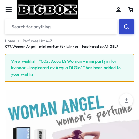
Car
Home
Perfumes List A-Z
077. Woman Angel – mini parfym för kvinnor – inspirerad av ANGEL*
Your bag is empty
View wishlist
“002. Aqua Di Woman - mini parfym för
kvinnor - inspirerad av Acqua Di Gio*” has been added to
your wishlist
Don't miss out on great deals! Start shopping or
Sign in to view products added.
Shop What's New
Sign in