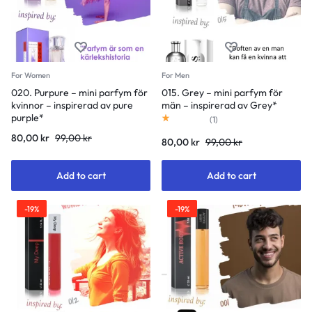
For Women
For Men
020. Purpure – mini parfym för
015. Grey – mini parfym för
kvinnor – inspirerad av pure
män – inspirerad av Grey*
purple*
Rated
1.00
out of 5
(
1
)
80,00
kr
99,00
kr
80,00
kr
99,00
kr
Add to cart
Add to cart
-19%
-19%