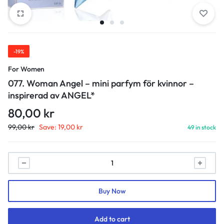
-19%
For Women
077. Woman Angel – mini parfym för kvinnor –
inspirerad av ANGEL*
80,00
kr
99,00
kr
Save:
19,00
kr
49 in stock
077.
Woman
Angel
Buy Now
-
mini
parfym
Add to cart