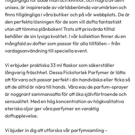
tillgängliga för både män och kvinnor, och några av dem
unisex, är inspirerade av världsberömda varumärken och
finns tillgängliga i våra butiker och på vår webbplats. De är
den perfekta lösningen för de som vill dofta fantastiskt
utan att tömma plånboken! Trots sitt prisvärda tilltal
behåller de sin lyxiga kvalitet. I vår kollektion finner du en
mångfald av dofter som passar för alla tillfällen – från
vardagsanvändning till speciella event.
Vi erbjuder praktiska 33 ml flaskor som säkerställer
långvarig fräschhet. Dessa Fickstorlek Parfymer är lätta
att förvara och passar perfekt i din handväska eller ficka så
att de alltid är nära till hands. Våra eau de parfum-sprayer
är noggrant sammansatta för att öka självförtroende och
sensualitet. Med en hög koncentration av högkvalitativa
eteriska oljor ger våra parfymer en varaktig
doftupplevelse.
Vi bjuder in dig att utforska vår parfymsamling –