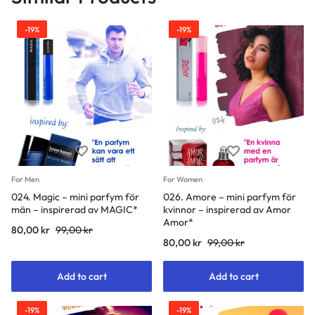
-19%
-19%
For Men
For Women
024. Magic – mini parfym för
026. Amore – mini parfym för
män – inspirerad av MAGIC*
kvinnor – inspirerad av Amor
Amor*
80,00
kr
99,00
kr
80,00
kr
99,00
kr
Add to cart
Add to cart
-19%
-19%