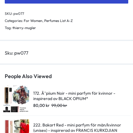
för
kvinnor
SKU:
pw077
-
Categories:
For Women
,
Perfumes List A-Z
inspirerad
Tag:
thierry-mugler
av
ANGEL*
quantity
Sku:
pw077
People Also Viewed
172. Ã˜piium Noir - mini parfym för kvinnor -
inspirerad av BLACK OPIUM*
80,00
kr
99,00
kr
222. Bakart Red - mini parfym för män/kvinnor
(unisex) - inspirerad av FRANCIS KURKDJIAN