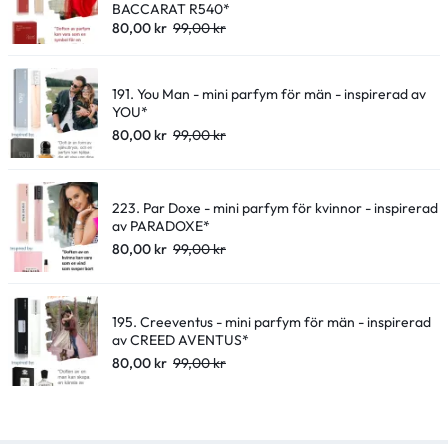
BACCARAT R540*
80,00
kr
99,00
kr
191. You Man - mini parfym för män - inspirerad av
YOU*
80,00
kr
99,00
kr
223. Par Doxe - mini parfym för kvinnor - inspirerad
av PARADOXE*
80,00
kr
99,00
kr
195. Creeventus - mini parfym för män - inspirerad
av CREED AVENTUS*
80,00
kr
99,00
kr