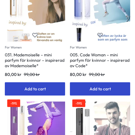
For Women
For Women
031. Mademoiselle – mini
005. Code Woman – mini
parfym för kvinnor – inspirerad
parfym för kvinnor – inspirerad
av Mademoiselle*
av Code*
80,00
kr
99,00
kr
80,00
kr
99,00
kr
Add to cart
Add to cart
-19%
-19%