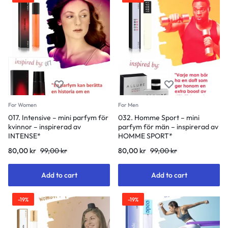
For Women
For Men
017. Intensive – mini parfym för
032. Homme Sport – mini
kvinnor – inspirerad av
parfym för män – inspirerad av
INTENSE*
HOMME SPORT*
80,00
kr
99,00
kr
80,00
kr
99,00
kr
Add to cart
Add to cart
-19%
-19%