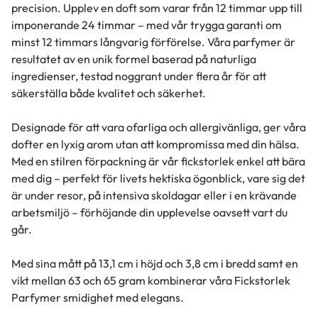
precision. Upplev en doft som varar från 12 timmar upp till
imponerande 24 timmar – med vår trygga garanti om
minst 12 timmars långvarig förförelse. Våra parfymer är
resultatet av en unik formel baserad på naturliga
ingredienser, testad noggrant under flera år för att
säkerställa både kvalitet och säkerhet.
Designade för att vara ofarliga och allergivänliga, ger våra
dofter en lyxig arom utan att kompromissa med din hälsa.
Med en stilren förpackning är vår fickstorlek enkel att bära
med dig – perfekt för livets hektiska ögonblick, vare sig det
är under resor, på intensiva skoldagar eller i en krävande
arbetsmiljö – förhöjande din upplevelse oavsett vart du
går.
Med sina mått på 13,1 cm i höjd och 3,8 cm i bredd samt en
vikt mellan 63 och 65 gram kombinerar våra Fickstorlek
Parfymer smidighet med elegans.