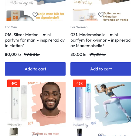
For Men
For Women
016. Silver Motion – mini
031. Mademoiselle – mini
parfym för män – inspirerad av
parfym för kvinnor – inspirerad
In Motion*
av Mademoiselle*
80,00
kr
99,00
kr
80,00
kr
99,00
kr
Add to cart
Add to cart
-19%
-19%