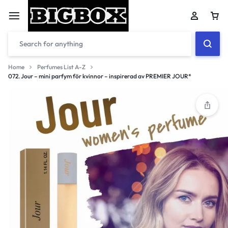
Car
Home
Perfumes List A-Z
072. Jour – mini parfym för kvinnor – inspirerad av PREMIER JOUR*
Your bag is empty
Don't miss out on great deals! Start shopping or
Sign in to view products added.
Shop What's New
Sign in