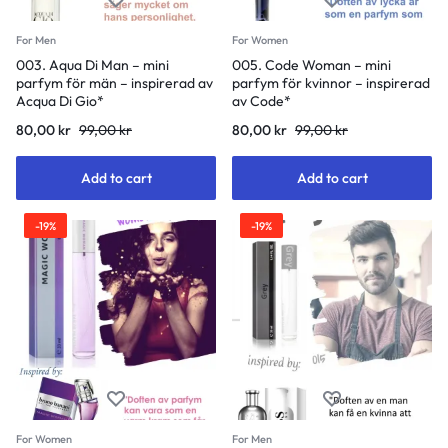
For Men
For Women
003. Aqua Di Man – mini
005. Code Woman – mini
parfym för män – inspirerad av
parfym för kvinnor – inspirerad
Acqua Di Gio*
av Code*
80,00
kr
99,00
kr
80,00
kr
99,00
kr
Add to cart
Add to cart
-19%
-19%
For Women
For Men