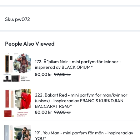
JOUR*
quantity
Sku:
pw072
People Also Viewed
172. Ã˜piium Noir - mini parfym för kvinnor -
inspirerad av BLACK OPIUM*
80,00
kr
99,00
kr
222. Bakart Red - mini parfym för män/kvinnor
(unisex) - inspirerad av FRANCIS KURKDJIAN
BACCARAT R540*
80,00
kr
99,00
kr
191. You Man - mini parfym för män - inspirerad av
YOU*