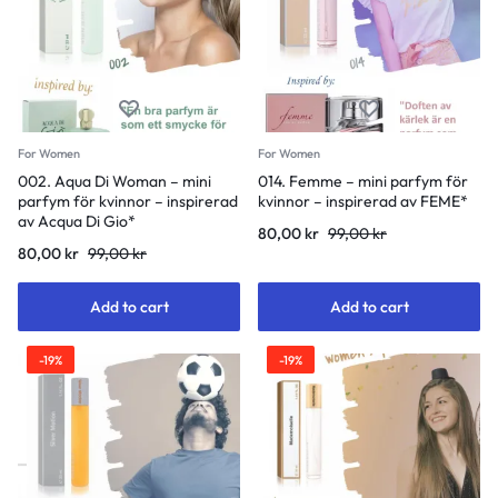
For Women
For Women
002. Aqua Di Woman – mini
014. Femme – mini parfym för
parfym för kvinnor – inspirerad
kvinnor – inspirerad av FEME*
av Acqua Di Gio*
80,00
kr
99,00
kr
80,00
kr
99,00
kr
Add to cart
Add to cart
-19%
-19%