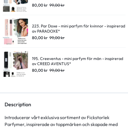
80,00
kr
99,00
kr
223. Par Doxe - mini parfym för kvinnor - inspirerad
av PARADOXE*
80,00
kr
99,00
kr
195. Creeventus - mini parfym för män - inspirerad
av CREED AVENTUS*
80,00
kr
99,00
kr
Description
Introducerar vårt exklusiva sortiment av Fickstorlek
Parfymer, inspirerade av toppmärken och skapade med