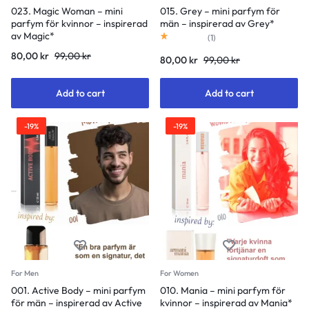
023. Magic Woman – mini
015. Grey – mini parfym för
parfym för kvinnor – inspirerad
män – inspirerad av Grey*
av Magic*
Rated
1.00
out of 5
(
1
)
80,00
kr
99,00
kr
80,00
kr
99,00
kr
Add to cart
Add to cart
-19%
-19%
For Men
For Women
001. Active Body – mini parfym
010. Mania – mini parfym för
för män – inspirerad av Active
kvinnor – inspirerad av Mania*