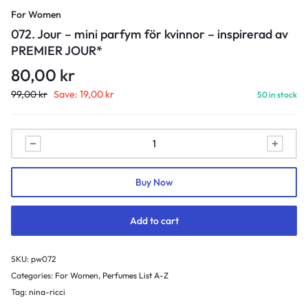
For Women
072. Jour – mini parfym för kvinnor – inspirerad av
PREMIER JOUR*
80,00
kr
99,00
kr
Save:
19,00
kr
50 in stock
072.
Jour
-
Buy Now
mini
parfym
för
Add to cart
kvinnor
-
SKU:
pw072
inspirerad
Categories:
For Women
,
Perfumes List A-Z
av
Tag:
nina-ricci
PREMIER