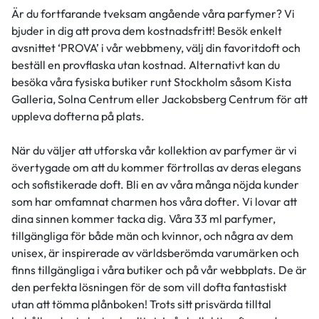
Är du fortfarande tveksam angående våra parfymer? Vi
bjuder in dig att prova dem kostnadsfritt! Besök enkelt
avsnittet ‘PROVA’ i vår webbmeny, välj din favoritdoft och
beställ en provflaska utan kostnad. Alternativt kan du
besöka våra fysiska butiker runt Stockholm såsom Kista
Galleria, Solna Centrum eller Jackobsberg Centrum för att
uppleva dofterna på plats.
När du väljer att utforska vår kollektion av parfymer är vi
övertygade om att du kommer förtrollas av deras elegans
och sofistikerade doft. Bli en av våra många nöjda kunder
som har omfamnat charmen hos våra dofter. Vi lovar att
dina sinnen kommer tacka dig. Våra 33 ml parfymer,
tillgängliga för både män och kvinnor, och några av dem
unisex, är inspirerade av världsberömda varumärken och
finns tillgängliga i våra butiker och på vår webbplats. De är
den perfekta lösningen för de som vill dofta fantastiskt
utan att tömma plånboken! Trots sitt prisvärda tilltal