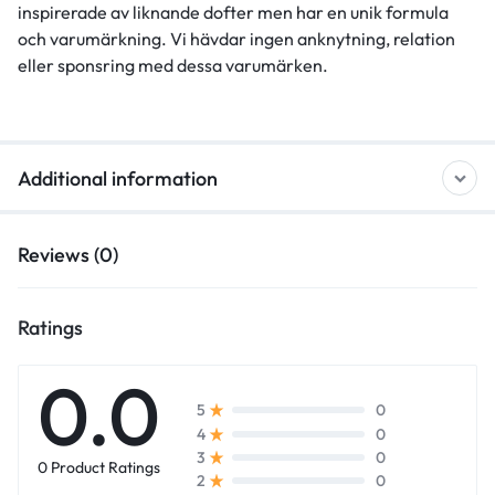
inspirerade av liknande dofter men har en unik formula
och varumärkning. Vi hävdar ingen anknytning, relation
eller sponsring med dessa varumärken.
Additional information
Reviews (0)
Ratings
0.0
0
5
0
4
0
3
0 Product Ratings
0
2