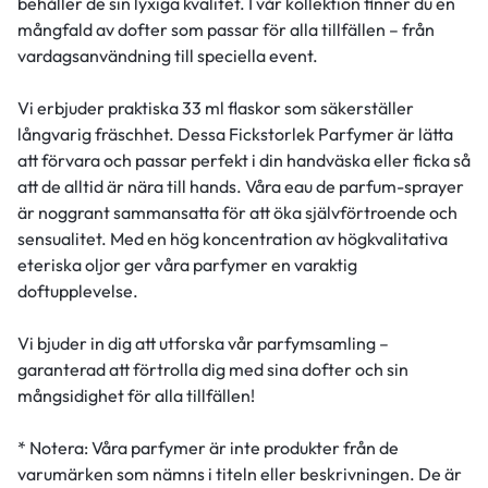
behåller de sin lyxiga kvalitet. I vår kollektion finner du en
mångfald av dofter som passar för alla tillfällen – från
vardagsanvändning till speciella event.
Vi erbjuder praktiska 33 ml flaskor som säkerställer
långvarig fräschhet. Dessa Fickstorlek Parfymer är lätta
att förvara och passar perfekt i din handväska eller ficka så
att de alltid är nära till hands. Våra eau de parfum-sprayer
är noggrant sammansatta för att öka självförtroende och
sensualitet. Med en hög koncentration av högkvalitativa
eteriska oljor ger våra parfymer en varaktig
doftupplevelse.
Vi bjuder in dig att utforska vår parfymsamling –
garanterad att förtrolla dig med sina dofter och sin
mångsidighet för alla tillfällen!
* Notera: Våra parfymer är inte produkter från de
varumärken som nämns i titeln eller beskrivningen. De är