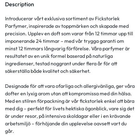
Description
Introducerar vårt exklusiva sortiment av Fickstorlek
Parfymer, inspirerade av toppmärken och skapade med
precision. Upplev en doft som varar från 12 timmar upp till
imponerande 24 timmar – med vår trygga garanti om
minst 12 timmars långvarig förförelse. Våra parfymer är
resultatet av en unik formel baserad på naturliga
ingredienser, testad noggrant under flera år för att
säkerställa både kvalitet och säkerhet.
Designade för att vara ofarliga och allergivänliga, ger våra
dofter en lyxig arom utan att kompromissa med din hälsa.
Med en stilren förpackning är vår fickstorlek enkel att bära
med dig – perfekt för livets hektiska ögonblick, vare sig det
är under resor, på intensiva skoldagar eller i en krävande
arbetsmiljö – förhöjande din upplevelse oavsett vart du
går.