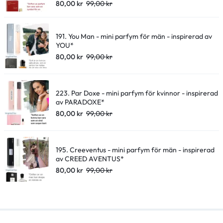
80,00
kr
99,00
kr
191. You Man - mini parfym för män - inspirerad av
YOU*
80,00
kr
99,00
kr
223. Par Doxe - mini parfym för kvinnor - inspirerad
av PARADOXE*
80,00
kr
99,00
kr
195. Creeventus - mini parfym för män - inspirerad
av CREED AVENTUS*
80,00
kr
99,00
kr