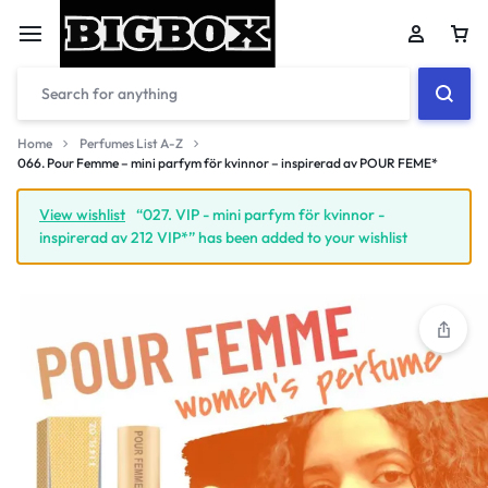
Car
Home
Perfumes List A-Z
066. Pour Femme – mini parfym för kvinnor – inspirerad av POUR FEME*
Your bag is empty
View wishlist
“027. VIP - mini parfym för kvinnor -
inspirerad av 212 VIP*” has been added to your wishlist
Don't miss out on great deals! Start shopping or
Sign in to view products added.
Shop What's New
Sign in