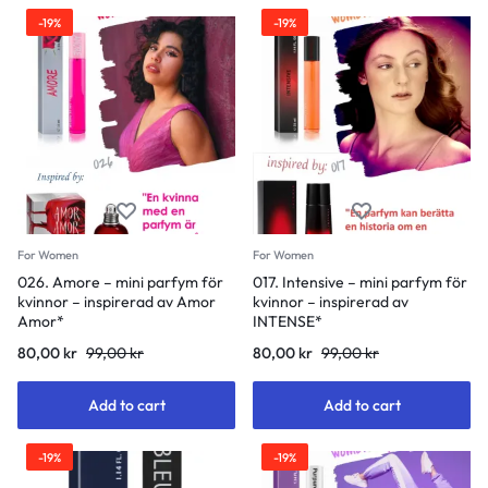
-19%
-19%
For Women
For Women
026. Amore – mini parfym för
017. Intensive – mini parfym för
kvinnor – inspirerad av Amor
kvinnor – inspirerad av
Amor*
INTENSE*
80,00
kr
99,00
kr
80,00
kr
99,00
kr
Add to cart
Add to cart
-19%
-19%