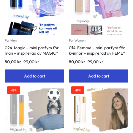
For Men
For Women
024. Magic – mini parfym för
014. Femme – mini parfym för
män – inspirerad av MAGIC*
kvinnor – inspirerad av FEME*
80,00
kr
99,00
kr
80,00
kr
99,00
kr
Add to cart
Add to cart
-19%
-19%