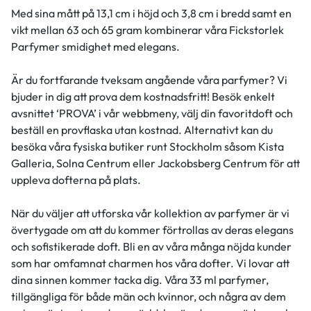
Med sina mått på 13,1 cm i höjd och 3,8 cm i bredd samt en
vikt mellan 63 och 65 gram kombinerar våra Fickstorlek
Parfymer smidighet med elegans.
Är du fortfarande tveksam angående våra parfymer? Vi
bjuder in dig att prova dem kostnadsfritt! Besök enkelt
avsnittet ‘PROVA’ i vår webbmeny, välj din favoritdoft och
beställ en provflaska utan kostnad. Alternativt kan du
besöka våra fysiska butiker runt Stockholm såsom Kista
Galleria, Solna Centrum eller Jackobsberg Centrum för att
uppleva dofterna på plats.
När du väljer att utforska vår kollektion av parfymer är vi
övertygade om att du kommer förtrollas av deras elegans
och sofistikerade doft. Bli en av våra många nöjda kunder
som har omfamnat charmen hos våra dofter. Vi lovar att
dina sinnen kommer tacka dig. Våra 33 ml parfymer,
tillgängliga för både män och kvinnor, och några av dem