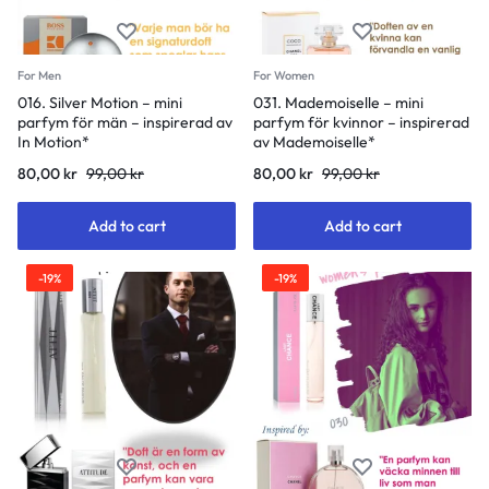
For Men
For Women
016. Silver Motion – mini
031. Mademoiselle – mini
parfym för män – inspirerad av
parfym för kvinnor – inspirerad
In Motion*
av Mademoiselle*
80,00
kr
99,00
kr
80,00
kr
99,00
kr
Add to cart
Add to cart
-19%
-19%