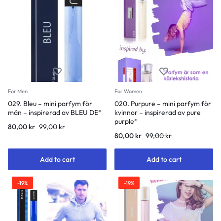
For Men
For Women
029. Bleu – mini parfym för
020. Purpure – mini parfym för
män – inspirerad av BLEU DE*
kvinnor – inspirerad av pure
purple*
80,00
kr
99,00
kr
80,00
kr
99,00
kr
Add to cart
Add to cart
-19%
-19%