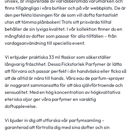
unisex, är inspirerade av världsberömda varumärken och
finns tillgängliga i våra butiker och på vår webbplats. De är
den perfekta lösningen för de som vill dofta fantastiskt
utan att tömma plånboken! Trots sitt prisvärda tilltal
behåller de sin lyxiga kvalitet. I vår kollektion finner du en
mångfald av dofter som passar för alla tillfällen – från
vardagsanvändning till speciella event.
Vi erbjuder praktiska 33 ml flaskor som säkerställer
långvarig fräschhet. Dessa Fickstorlek Parfymer är lätta
att förvara och passar perfekt i din handväska eller ficka så
att de alltid är nära till hands. Våra eau de parfum-sprayer
är noggrant sammansatta för att öka självförtroende och
sensualitet. Med en hög koncentration av högkvalitativa
eteriska oljor ger våra parfymer en varaktig
doftupplevelse.
Vi bjuder in dig att utforska vår parfymsamling –
garanterad att förtrolla dig med sina dofter och sin