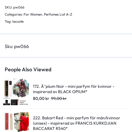
kvinnor
SKU:
pw066
-
Categories:
For Women
,
Perfumes List A-Z
inspirerad
Tag:
lacoste
av
POUR
FEME*
Sku:
pw066
quantity
People Also Viewed
172. Ã˜piium Noir - mini parfym för kvinnor -
inspirerad av BLACK OPIUM*
80,00
kr
99,00
kr
222. Bakart Red - mini parfym för män/kvinnor
(unisex) - inspirerad av FRANCIS KURKDJIAN
BACCARAT R540*