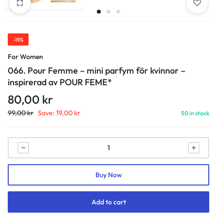
-19%
For Women
066. Pour Femme – mini parfym för kvinnor –
inspirerad av POUR FEME*
80,00
kr
99,00
kr
Save:
19,00
kr
50 in stock
066.
Pour
Femme
Buy Now
-
mini
parfym
Add to cart
för