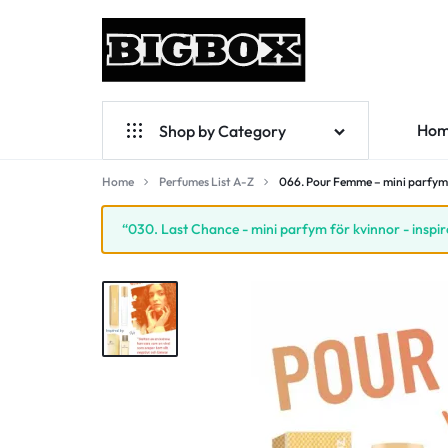
BIGBOX
PRISER
Ho
Shop by Category
SOM
ÖVERRASKAR!
Home
Perfumes List A-Z
Perfumes List A-Z
066. Pour Femme – mini parfym
For Women
“030. Last Chance - mini parfym för kvinnor - inspi
For Men
For Unisex