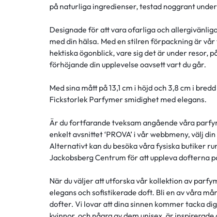
på naturliga ingredienser, testad noggrant under f
Designade för att vara ofarliga och allergivänlig
med din hälsa. Med en stilren förpackning är vår f
hektiska ögonblick, vare sig det är under resor, p
förhöjande din upplevelse oavsett vart du går.
Med sina mått på 13,1 cm i höjd och 3,8 cm i bre
Fickstorlek Parfymer smidighet med elegans.
Är du fortfarande tveksam angående våra parfyme
enkelt avsnittet ‘PROVA’ i vår webbmeny, välj din
Alternativt kan du besöka våra fysiska butiker r
Jackobsberg Centrum för att uppleva dofterna på
När du väljer att utforska vår kollektion av parf
elegans och sofistikerade doft. Bli en av våra
dofter. Vi lovar att dina sinnen kommer tacka di
kvinnor, och några av dem unisex, är inspirerade