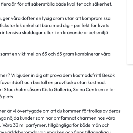
lera år för att säkerställa både kvalitet och säkerhet.
a, ger våra dofter en lyxig arom utan att kompromissa
ickstorlek enkel att bära med dig – perfekt för livets
å intensiva skoldagar eller i en krävande arbetsmiljö –
dd samt en vikt mellan 63 och 65 gram kombinerar våra
r? Vi bjuder in dig att prova dem kostnadsfritt! Besök
 favoritdoft och beställ en provflaska utan kostnad.
unt Stockholm såsom Kista Galleria, Solna Centrum eller
 plats.
ymer är vi övertygade om att du kommer förtrollas av deras
 många nöjda kunder som har omfamnat charmen hos våra
g. Våra 33 ml parfymer, tillgängliga för både män och
 av världsberömda varumärken och finns tillgängliga i