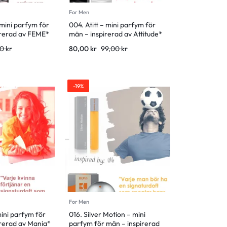
For Men
mini parfym för
004. Atitt – mini parfym för
irerad av FEME*
män – inspirerad av Attitude*
00
kr
80,00
kr
99,00
kr
-19%
For Men
ini parfym för
016. Silver Motion – mini
irerad av Mania*
parfym för män – inspirerad