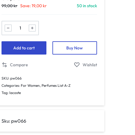
99,00
kr
Save:
19,00
kr
50 in stock
066.
Pour
Femme
-
Add to cart
Buy Now
mini
parfym
Compare
Wishlist
för
kvinnor
SKU:
pw066
-
Categories:
For Women
,
Perfumes List A-Z
inspirerad
Tag:
lacoste
av
POUR
FEME*
quantity
Sku:
pw066