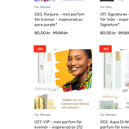
For Women
For Men
020. Purpure – mini parfym
011. Signatures
för kvinnor – inspirerad av
för män – inspi
pure purple*
Signature*
80,00
kr
99,00
kr
80,00
kr
99,0
-19%
-19%
For Women
For Women
027. VIP – mini parfym för
002. Aqua Di W
kvinnor – inspirerad av 212
parfym för kvin