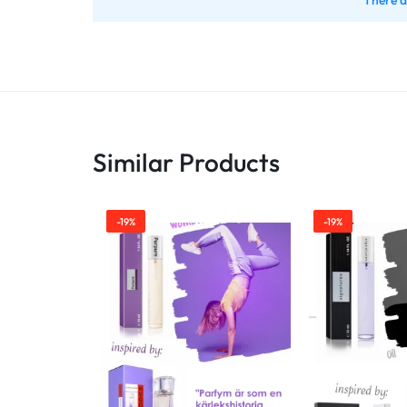
There a
Similar Products
-19%
-19%