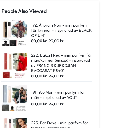
People Also Viewed
172. Ã˜piium Noir - mini parfym
för kvinnor - inspirerad av BLACK
OPIUM*
80,00
kr
99,00
kr
222. Bakart Red - mini parfym för
män/kvinnor (unisex) - inspirerad
av FRANCIS KURKDJIAN
BACCARAT R540*
80,00
kr
99,00
kr
191. You Man - mini parfym för
män - inspirerad av YOU*
80,00
kr
99,00
kr
223. Par Doxe - mini parfym för