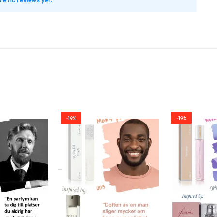
re no reviews yet.
-19%
-19%