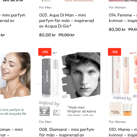
For Men
For Women
 – mini parfym
003. Aqua Di Man – mini
014. Femme – 
rerad av
parfym för män – inspirerad
kvinnor – insp
av Acqua Di Gio*
80,00
kr
99,
0
kr
80,00
kr
99,00
kr
-19%
-19%
For Men
For Women
oman – mini
008. Diamand – mini parfym
010. Mania – m
nor –
för män – inspirerad av
kvinnor – insp