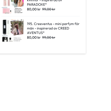
kvinnor - inspirerad av
PARADOXE*
80,00
kr
99,00
kr
195. Creeventus - mini parfym för
män - inspirerad av CREED
AVENTUS*
80,00
kr
99,00
kr