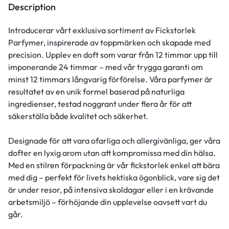
Description
Introducerar vårt exklusiva sortiment av Fickstorlek
Parfymer, inspirerade av toppmärken och skapade med
precision. Upplev en doft som varar från 12 timmar upp till
imponerande 24 timmar – med vår trygga garanti om
minst 12 timmars långvarig förförelse. Våra parfymer är
resultatet av en unik formel baserad på naturliga
ingredienser, testad noggrant under flera år för att
säkerställa både kvalitet och säkerhet.
Designade för att vara ofarliga och allergivänliga, ger våra
dofter en lyxig arom utan att kompromissa med din hälsa.
Med en stilren förpackning är vår fickstorlek enkel att bära
med dig – perfekt för livets hektiska ögonblick, vare sig det
är under resor, på intensiva skoldagar eller i en krävande
arbetsmiljö – förhöjande din upplevelse oavsett vart du
går.