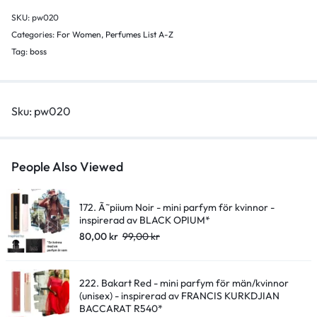
-
SKU:
pw020
inspirerad
Categories:
For Women
,
Perfumes List A-Z
av
Tag:
boss
pure
purple*
quantity
Sku:
pw020
People Also Viewed
172. Ã˜piium Noir - mini parfym för kvinnor -
inspirerad av BLACK OPIUM*
80,00
kr
99,00
kr
222. Bakart Red - mini parfym för män/kvinnor
(unisex) - inspirerad av FRANCIS KURKDJIAN
BACCARAT R540*