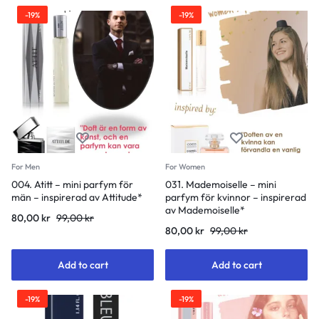
-19%
-19%
For Men
For Women
004. Atitt – mini parfym för
031. Mademoiselle – mini
män – inspirerad av Attitude*
parfym för kvinnor – inspirerad
av Mademoiselle*
80,00
kr
99,00
kr
80,00
kr
99,00
kr
Add to cart
Add to cart
-19%
-19%