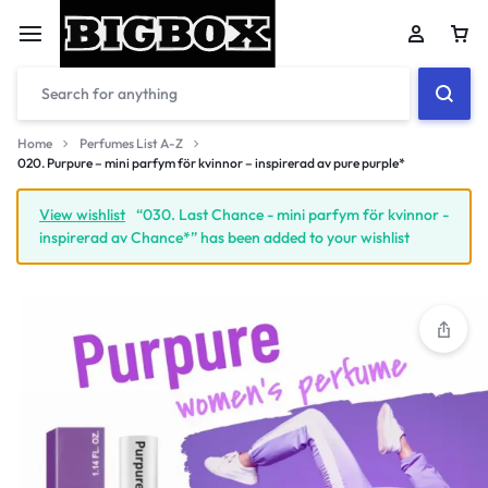
Car
Home
Perfumes List A-Z
020. Purpure – mini parfym för kvinnor – inspirerad av pure purple*
Your bag is empty
View wishlist
“030. Last Chance - mini parfym för kvinnor -
inspirerad av Chance*” has been added to your wishlist
Don't miss out on great deals! Start shopping or
Sign in to view products added.
Shop What's New
Sign in