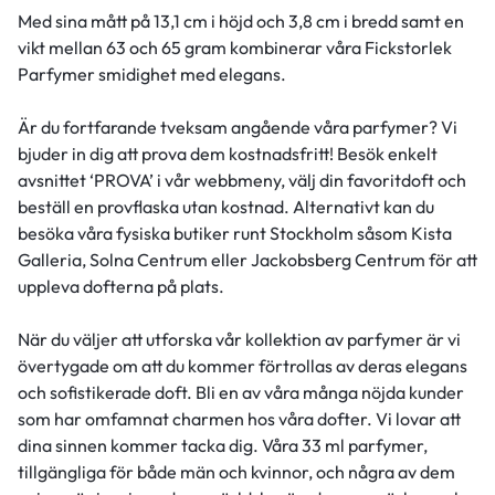
Med sina mått på 13,1 cm i höjd och 3,8 cm i bredd samt en
vikt mellan 63 och 65 gram kombinerar våra Fickstorlek
Parfymer smidighet med elegans.
Är du fortfarande tveksam angående våra parfymer? Vi
bjuder in dig att prova dem kostnadsfritt! Besök enkelt
avsnittet ‘PROVA’ i vår webbmeny, välj din favoritdoft och
beställ en provflaska utan kostnad. Alternativt kan du
besöka våra fysiska butiker runt Stockholm såsom Kista
Galleria, Solna Centrum eller Jackobsberg Centrum för att
uppleva dofterna på plats.
När du väljer att utforska vår kollektion av parfymer är vi
övertygade om att du kommer förtrollas av deras elegans
och sofistikerade doft. Bli en av våra många nöjda kunder
som har omfamnat charmen hos våra dofter. Vi lovar att
dina sinnen kommer tacka dig. Våra 33 ml parfymer,
tillgängliga för både män och kvinnor, och några av dem