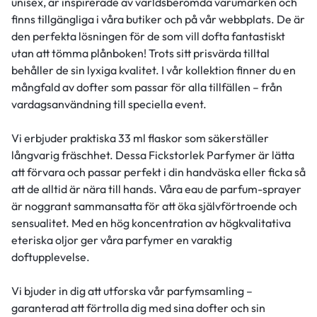
unisex, är inspirerade av världsberömda varumärken och
finns tillgängliga i våra butiker och på vår webbplats. De är
den perfekta lösningen för de som vill dofta fantastiskt
utan att tömma plånboken! Trots sitt prisvärda tilltal
behåller de sin lyxiga kvalitet. I vår kollektion finner du en
mångfald av dofter som passar för alla tillfällen – från
vardagsanvändning till speciella event.
Vi erbjuder praktiska 33 ml flaskor som säkerställer
långvarig fräschhet. Dessa Fickstorlek Parfymer är lätta
att förvara och passar perfekt i din handväska eller ficka så
att de alltid är nära till hands. Våra eau de parfum-sprayer
är noggrant sammansatta för att öka självförtroende och
sensualitet. Med en hög koncentration av högkvalitativa
eteriska oljor ger våra parfymer en varaktig
doftupplevelse.
Vi bjuder in dig att utforska vår parfymsamling –
garanterad att förtrolla dig med sina dofter och sin