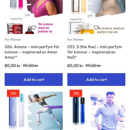
For Women
For Women
026. Amore – mini parfym för
033. 5 (the five) – mini parfym
kvinnor – inspirerad av Amor
för kvinnor – inspirerad av
Amor*
No5*
80,00
kr
99,00
kr
80,00
kr
99,00
kr
Add to cart
Add to cart
-19%
-19%