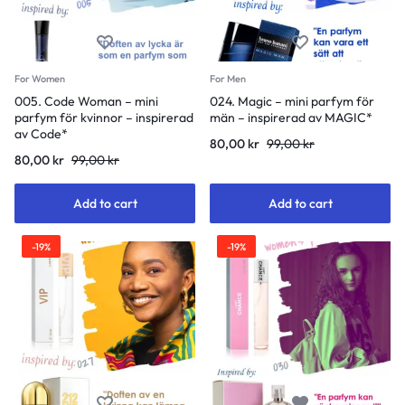
For Women
For Men
005. Code Woman – mini
024. Magic – mini parfym för
parfym för kvinnor – inspirerad
män – inspirerad av MAGIC*
av Code*
80,00
kr
99,00
kr
80,00
kr
99,00
kr
Add to cart
Add to cart
-19%
-19%