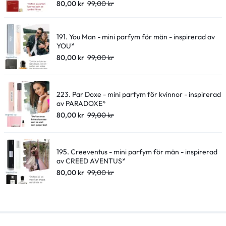
80,00
kr
99,00
kr
191. You Man - mini parfym för män - inspirerad av
YOU*
80,00
kr
99,00
kr
223. Par Doxe - mini parfym för kvinnor - inspirerad
av PARADOXE*
80,00
kr
99,00
kr
195. Creeventus - mini parfym för män - inspirerad
av CREED AVENTUS*
80,00
kr
99,00
kr