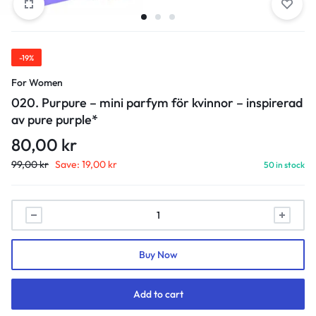
-19%
For Women
020. Purpure – mini parfym för kvinnor – inspirerad
av pure purple*
80,00
kr
99,00
kr
Save:
19,00
kr
50 in stock
020.
Purpure
-
Buy Now
mini
parfym
för
Add to cart
kvinnor