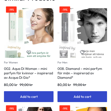
-19%
-19%
For Women
For Men
002. Aqua Di Woman – mini
008. Diamand – mini parfym
parfym för kvinnor – inspirerad
för män – inspirerad av
av Acqua Di Gio*
Diamond*
80,00
kr
99,00
kr
80,00
kr
99,00
kr
Add to cart
Add to cart
-19%
-19%