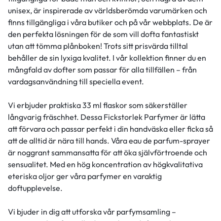
unisex, är inspirerade av världsberömda varumärken och
finns tillgängliga i våra butiker och på vår webbplats. De är
den perfekta lösningen för de som vill dofta fantastiskt
utan att tömma plånboken! Trots sitt prisvärda tilltal
behåller de sin lyxiga kvalitet. I vår kollektion finner du en
mångfald av dofter som passar för alla tillfällen – från
vardagsanvändning till speciella event.
Vi erbjuder praktiska 33 ml flaskor som säkerställer
långvarig fräschhet. Dessa Fickstorlek Parfymer är lätta
att förvara och passar perfekt i din handväska eller ficka så
att de alltid är nära till hands. Våra eau de parfum-sprayer
är noggrant sammansatta för att öka självförtroende och
sensualitet. Med en hög koncentration av högkvalitativa
eteriska oljor ger våra parfymer en varaktig
doftupplevelse.
Vi bjuder in dig att utforska vår parfymsamling –