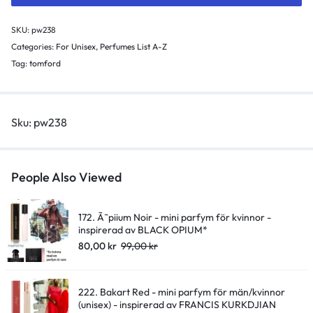
för
män/kvinnor
SKU:
pw238
(unisex)
Categories:
For Unisex
,
Perfumes List A-Z
-
Tag:
tomford
inspirerad
av
TOBACCO
Sku:
pw238
VANILLA*
quantity
People Also Viewed
172. Ã˜piium Noir - mini parfym för kvinnor -
inspirerad av BLACK OPIUM*
80,00
kr
99,00
kr
222. Bakart Red - mini parfym för män/kvinnor
(unisex) - inspirerad av FRANCIS KURKDJIAN