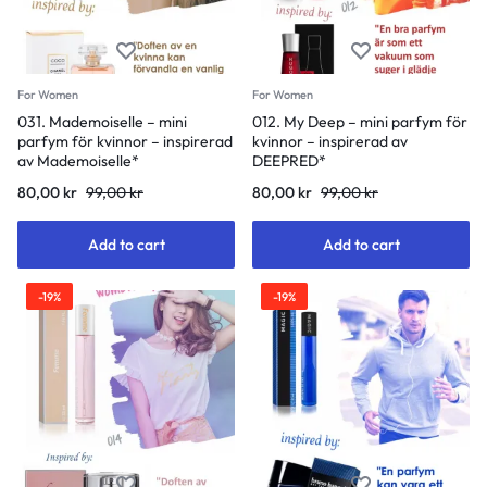
For Women
For Women
031. Mademoiselle – mini
012. My Deep – mini parfym för
parfym för kvinnor – inspirerad
kvinnor – inspirerad av
av Mademoiselle*
DEEPRED*
80,00
kr
99,00
kr
80,00
kr
99,00
kr
Add to cart
Add to cart
-19%
-19%