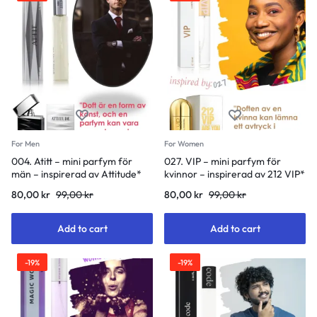
For Men
For Women
004. Atitt – mini parfym för
027. VIP – mini parfym för
män – inspirerad av Attitude*
kvinnor – inspirerad av 212 VIP*
80,00
kr
99,00
kr
80,00
kr
99,00
kr
Add to cart
Add to cart
-19%
-19%