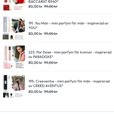
BACCARAT R540*
80,00
kr
99,00
kr
191. You Man - mini parfym för män - inspirerad av
YOU*
80,00
kr
99,00
kr
223. Par Doxe - mini parfym för kvinnor - inspirerad
av PARADOXE*
80,00
kr
99,00
kr
195. Creeventus - mini parfym för män - inspirerad
av CREED AVENTUS*
80,00
kr
99,00
kr