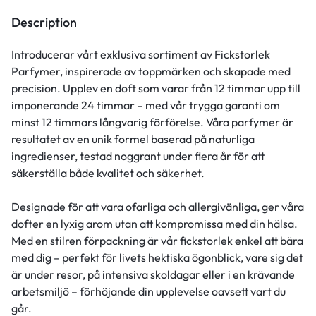
Description
Introducerar vårt exklusiva sortiment av Fickstorlek
Parfymer, inspirerade av toppmärken och skapade med
precision. Upplev en doft som varar från 12 timmar upp till
imponerande 24 timmar – med vår trygga garanti om
minst 12 timmars långvarig förförelse. Våra parfymer är
resultatet av en unik formel baserad på naturliga
ingredienser, testad noggrant under flera år för att
säkerställa både kvalitet och säkerhet.
Designade för att vara ofarliga och allergivänliga, ger våra
dofter en lyxig arom utan att kompromissa med din hälsa.
Med en stilren förpackning är vår fickstorlek enkel att bära
med dig – perfekt för livets hektiska ögonblick, vare sig det
är under resor, på intensiva skoldagar eller i en krävande
arbetsmiljö – förhöjande din upplevelse oavsett vart du
går.