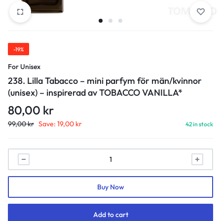
-19%
For Unisex
238. Lilla Tabacco – mini parfym för män/kvinnor
(unisex) – inspirerad av TOBACCO VANILLA*
80,00
kr
99,00
kr
Save:
19,00
kr
42 in stock
238.
Lilla
Tabacco
Buy Now
-
mini
parfym
Add to cart