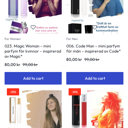
For Women
For Men
023. Magic Woman – mini
006. Code Man – mini parfym
parfym för kvinnor – inspirerad
för män – inspirerad av Code*
av Magic*
80,00
kr
99,00
kr
80,00
kr
99,00
kr
Add to cart
Add to cart
-19%
-19%