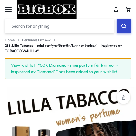
Car
Home
Perfumes List A-Z
238. Lilla Tabacco – mini parfym för män/kvinnor (unisex) – inspirerad av
TOBACCO VANILLA*
Your bag is empty
View wishlist
“007. Diamand - mini parfym för kvinnor -
inspirerad av Diamand*” has been added to your wishlist
Don't miss out on great deals! Start shopping or
Sign in to view products added.
Shop What's New
Sign in