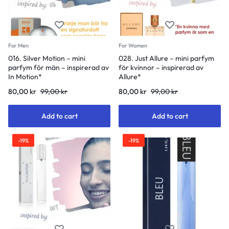
For Men
For Women
016. Silver Motion – mini
028. Just Allure – mini parfym
parfym för män – inspirerad av
för kvinnor – inspirerad av
In Motion*
Allure*
80,00
kr
99,00
kr
80,00
kr
99,00
kr
Add to cart
Add to cart
-19%
-19%