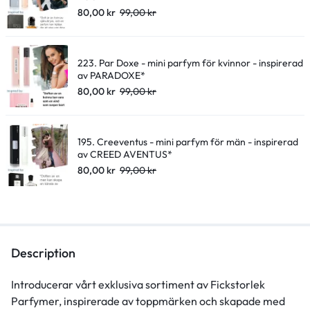
80,00
kr
99,00
kr
223. Par Doxe - mini parfym för kvinnor - inspirerad
av PARADOXE*
80,00
kr
99,00
kr
195. Creeventus - mini parfym för män - inspirerad
av CREED AVENTUS*
80,00
kr
99,00
kr
Description
Introducerar vårt exklusiva sortiment av Fickstorlek
Parfymer, inspirerade av toppmärken och skapade med