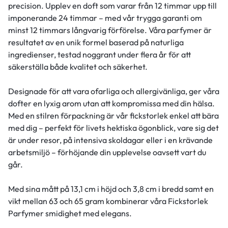
precision. Upplev en doft som varar från 12 timmar upp till
imponerande 24 timmar – med vår trygga garanti om
minst 12 timmars långvarig förförelse. Våra parfymer är
resultatet av en unik formel baserad på naturliga
ingredienser, testad noggrant under flera år för att
säkerställa både kvalitet och säkerhet.
Designade för att vara ofarliga och allergivänliga, ger våra
dofter en lyxig arom utan att kompromissa med din hälsa.
Med en stilren förpackning är vår fickstorlek enkel att bära
med dig – perfekt för livets hektiska ögonblick, vare sig det
är under resor, på intensiva skoldagar eller i en krävande
arbetsmiljö – förhöjande din upplevelse oavsett vart du
går.
Med sina mått på 13,1 cm i höjd och 3,8 cm i bredd samt en
vikt mellan 63 och 65 gram kombinerar våra Fickstorlek
Parfymer smidighet med elegans.