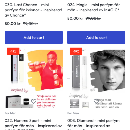
030. Last Chance – mini
024. Magic – mini parfym för
parfym för kvinnor – inspirerad
män – inspirerad av MAGIC*
av Chance*
80,00
kr
99,00
kr
80,00
kr
99,00
kr
Add to cart
Add to cart
-19%
-19%
For Men
For Men
032. Homme Sport – mini
008. Diamand – mini parfym
parfym för män – inspirerad av
för män – inspirerad av