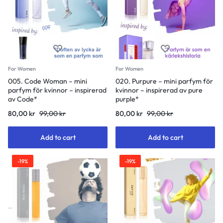
For Women
For Women
005. Code Woman – mini
020. Purpure – mini parfym för
parfym för kvinnor – inspirerad
kvinnor – inspirerad av pure
av Code*
purple*
80,00
kr
99,00
kr
80,00
kr
99,00
kr
Add to cart
Add to cart
-19%
-19%