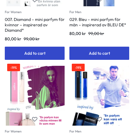
For Women
For Men
007. Diamand – mini parfym för
029. Bleu – mini parfym för
kvinnor – inspirerad av
män – inspirerad av BLEU DE*
Diamand*
80,00
kr
99,00
kr
80,00
kr
99,00
kr
Add to cart
Add to cart
-19%
-19%
For Women
For Men