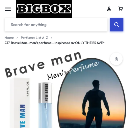
Car
Home
Perfumes List A-Z
237. Brave Man- men’s perfume – inspirerad av ONLY THE BRAVE*
Your bag is empty
Don't miss out on great deals! Start shopping or
Sign in to view products added.
Shop What's New
Sign in