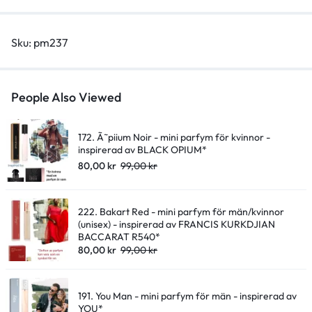
quantity
Sku:
pm237
People Also Viewed
172. Ã˜piium Noir - mini parfym för kvinnor -
inspirerad av BLACK OPIUM*
80,00
kr
99,00
kr
222. Bakart Red - mini parfym för män/kvinnor
(unisex) - inspirerad av FRANCIS KURKDJIAN
BACCARAT R540*
80,00
kr
99,00
kr
191. You Man - mini parfym för män - inspirerad av
YOU*