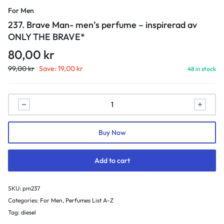
For Men
237. Brave Man- men’s perfume – inspirerad av
ONLY THE BRAVE*
80,00
kr
99,00
kr
Save:
19,00
kr
48 in stock
237.
Brave
Man-
Buy Now
men's
perfume
-
Add to cart
inspirerad
av
SKU:
pm237
ONLY
Categories:
For Men
,
Perfumes List A-Z
THE
Tag:
diesel
BRAVE*