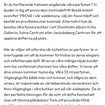
Är du fortfarande tveksam angående våra parfymer? Vi
bjuder in dig att prova dem kostnadsfritt! Besök enkelt
avsnittet ‘PROVA’ i vår webbmeny, välj din favoritdoft och
beställ en provflaska utan kostnad. Alternativt kan du
besöka våra fysiska butiker runt Stockholm såsom Kista
Galleria, Solna Centrum eller Jackobsberg Centrum för att
uppleva dofterna på plats.
När du väljer att utforska vår kollektion av parfymer är vi
övertygade om att du kommer förtrollas av deras elegans
och sofistikerade doft. Bli en av våra många nöjda kunder
som har omfamnat charmen hos våra dofter. Vi lovar att
dina sinnen kommer tacka dig. Våra 33 ml parfymer,
tillgängliga för både män och kvinnor, och några av dem
unisex, är inspirerade av världsberömda varumärken och
finns tillgängliga i våra butiker och på vår webbplats. De är
den perfekta lösningen för de som vill dofta fantastiskt
utan att tömma plånboken! Trots sitt prisvärda tilltal