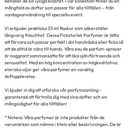
behåller de sin lyxiga kvalitet. I vår kollektion finner du en
mångfald av dofter som passar för alla tillfällen – från
vardagsanvändning till speciella event.
Vi erbjuder praktiska 33 ml flaskor som säkerställer
långvarig fräschhet. Dessa Fickstorlek Parfymer är lätta
att förvara och passar perfekt i din handväska eller ficka så
att de alltid är nära till hands. Våra eau de parfum-sprayer
är noggrant sammansatta för att öka självförtroende och
sensualitet. Med en hög koncentration av högkvalitativa
eteriska oljor ger våra parfymer en varaktig
doftupplevelse.
Vi bjuder in dig att utforska vår parfymsamling –
garanterad att förtrolla dig med sina dofter och sin
mångsidighet för alla tillfällen!
* Notera: Våra parfymer är inte produkter från de
varumärken som nämns i titeln eller beskrivningen. De är