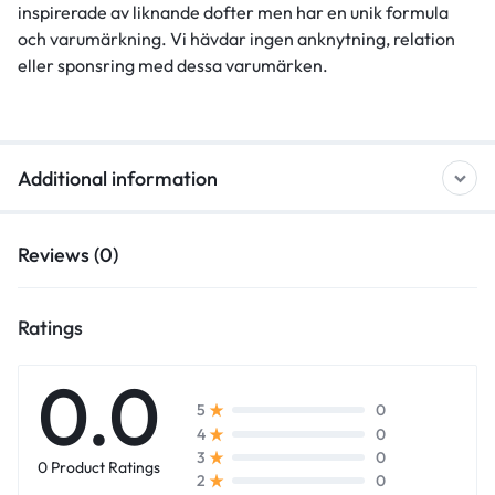
inspirerade av liknande dofter men har en unik formula
och varumärkning. Vi hävdar ingen anknytning, relation
eller sponsring med dessa varumärken.
Additional information
Reviews (0)
Ratings
0.0
0
5
0
4
0
3
0 Product Ratings
0
2