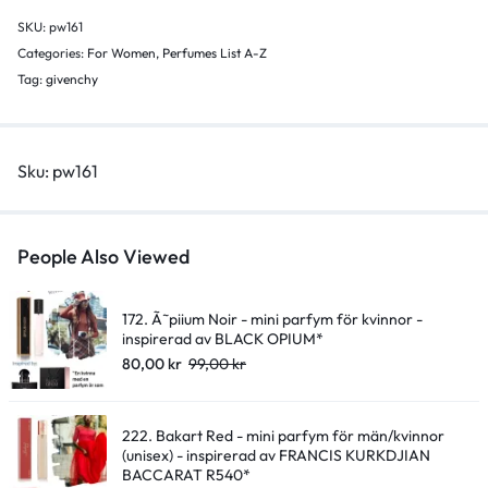
kvinnor
SKU:
pw161
-
Categories:
For Women
,
Perfumes List A-Z
inspirerad
Tag:
givenchy
av
ANGE
OU
Sku:
pw161
DEMON*
quantity
People Also Viewed
172. Ã˜piium Noir - mini parfym för kvinnor -
inspirerad av BLACK OPIUM*
80,00
kr
99,00
kr
222. Bakart Red - mini parfym för män/kvinnor
(unisex) - inspirerad av FRANCIS KURKDJIAN
BACCARAT R540*