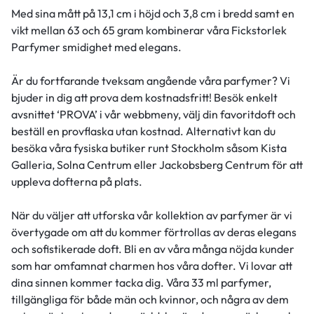
Med sina mått på 13,1 cm i höjd och 3,8 cm i bredd samt en
vikt mellan 63 och 65 gram kombinerar våra Fickstorlek
Parfymer smidighet med elegans.
Är du fortfarande tveksam angående våra parfymer? Vi
bjuder in dig att prova dem kostnadsfritt! Besök enkelt
avsnittet ‘PROVA’ i vår webbmeny, välj din favoritdoft och
beställ en provflaska utan kostnad. Alternativt kan du
besöka våra fysiska butiker runt Stockholm såsom Kista
Galleria, Solna Centrum eller Jackobsberg Centrum för att
uppleva dofterna på plats.
När du väljer att utforska vår kollektion av parfymer är vi
övertygade om att du kommer förtrollas av deras elegans
och sofistikerade doft. Bli en av våra många nöjda kunder
som har omfamnat charmen hos våra dofter. Vi lovar att
dina sinnen kommer tacka dig. Våra 33 ml parfymer,
tillgängliga för både män och kvinnor, och några av dem