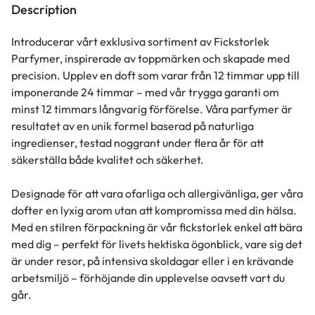
Description
Introducerar vårt exklusiva sortiment av Fickstorlek
Parfymer, inspirerade av toppmärken och skapade med
precision. Upplev en doft som varar från 12 timmar upp till
imponerande 24 timmar – med vår trygga garanti om
minst 12 timmars långvarig förförelse. Våra parfymer är
resultatet av en unik formel baserad på naturliga
ingredienser, testad noggrant under flera år för att
säkerställa både kvalitet och säkerhet.
Designade för att vara ofarliga och allergivänliga, ger våra
dofter en lyxig arom utan att kompromissa med din hälsa.
Med en stilren förpackning är vår fickstorlek enkel att bära
med dig – perfekt för livets hektiska ögonblick, vare sig det
är under resor, på intensiva skoldagar eller i en krävande
arbetsmiljö – förhöjande din upplevelse oavsett vart du
går.