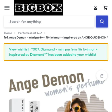
Car
Home
Perfumes List A-Z
161. Ange Demon – mini parfym för kvinnor – inspirerad av ANGE OU DEMON*
Your bag is empty
View wishlist
“007. Diamand - mini parfym för kvinnor -
inspirerad av Diamand*” has been added to your wishlist
Don't miss out on great deals! Start shopping or
Sign in to view products added.
Shop What's New
Sign in