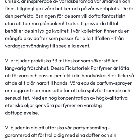
unisex, är inspirerade av världsberömda varumärken och
finns tillgängliga i våra butiker och på vår webbplats. De är
den perfekta lösningen för de som vill dofta fantastiskt
utan att tömma plånboken! Trots sitt prisvärda tilltal
behåller de sin lyxiga kvalitet. I vår kollektion finner du en
mångfald av dofter som passar för alla tillfällen – från
vardagsanvändning till speciella event.
Vi erbjuder praktiska 33 ml flaskor som säkerställer
långvarig fräschhet. Dessa Fickstorlek Parfymer är lätta
att förvara och passar perfekt i din handväska eller ficka så
att de alltid är nära till hands. Våra eau de parfum-sprayer
är noggrant sammansatta för att öka självförtroende och
sensualitet. Med en hög koncentration av högkvalitativa
eteriska oljor ger våra parfymer en varaktig
doftupplevelse.
Vi bjuder in dig att utforska vår parfymsamling –
garanterad att förtrolla dig med sina dofter och sin