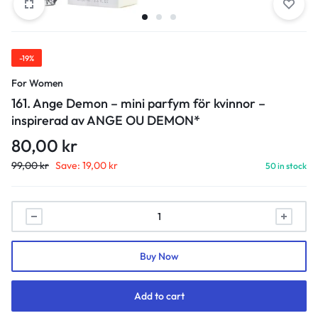
-19%
For Women
161. Ange Demon – mini parfym för kvinnor –
inspirerad av ANGE OU DEMON*
80,00
kr
99,00
kr
Save:
19,00
kr
50 in stock
161.
Ange
Demon
Buy Now
-
mini
parfym
Add to cart
för