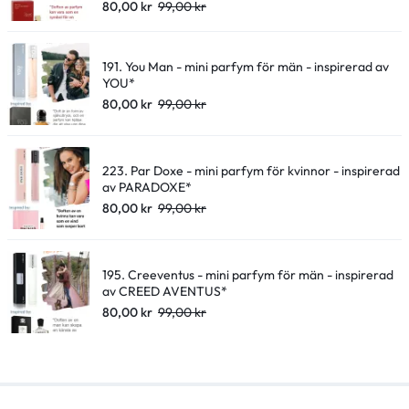
80,00
kr
99,00
kr
191. You Man - mini parfym för män - inspirerad av
YOU*
80,00
kr
99,00
kr
223. Par Doxe - mini parfym för kvinnor - inspirerad
av PARADOXE*
80,00
kr
99,00
kr
195. Creeventus - mini parfym för män - inspirerad
av CREED AVENTUS*
80,00
kr
99,00
kr