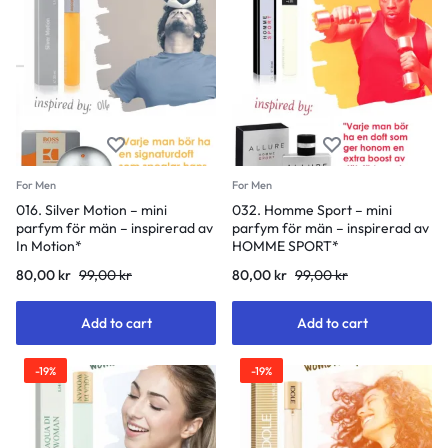
For Men
For Men
016. Silver Motion – mini
032. Homme Sport – mini
parfym för män – inspirerad av
parfym för män – inspirerad av
In Motion*
HOMME SPORT*
80,00
kr
99,00
kr
80,00
kr
99,00
kr
Add to cart
Add to cart
-19%
-19%