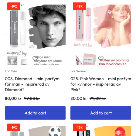
-19%
-19%
For Men
For Women
008. Diamand – mini parfym
025. Pink Woman – mini parfym
för män – inspirerad av
för kvinnor – inspirerad av
Diamond*
Pink*
80,00
kr
99,00
kr
80,00
kr
99,00
kr
Add to cart
Add to cart
-19%
-19%