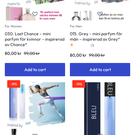
For Women
For Men
030. Last Chance – mini
015. Grey – mini parfym för
parfym för kvinnor – inspirerad
män – inspirerad av Grey*
av Chance*
Rated
1.00
out of 5
(
1
)
80,00
kr
99,00
kr
80,00
kr
99,00
kr
Add to cart
Add to cart
-19%
-19%