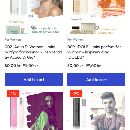
For Women
For Women
002. Aqua Di Woman – mini
009. IDOLE – mini parfym för
parfym för kvinnor – inspirerad
kvinnor – inspirerad av
av Acqua Di Gio*
IDOLE’d*
80,00
kr
99,00
kr
80,00
kr
99,00
kr
Add to cart
Add to cart
-19%
-19%